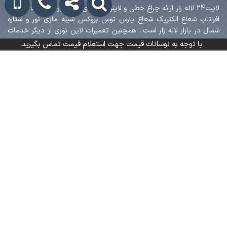
لایت24 لاله زار ارائه چراغ خطی و لاینر برند های 4m فورام اکووات داتیس
افراتاب شعاع الکتریک شعاع پارس توس بروکس شیله مازی نور و ستاره
شمال در بازار لاله زار است . همچنین تعمیرات لاین نوری از دیگر خدمات
این مجموعه است.
با توجه به نوسانات قیمت جهت استعلام قیمت تماس بگیرید.
آدرس: لاله زار نو - بعد از منوچهری - پاساژ ایرانیان - طبقه اول - پلاک ۱۰۸
آدرس: لاله زار نو - بعد از منوچهری - پاساژ ایرانیان - طبقه اول - پلاک ۱۰۸
Info[@]lighting24.ir
021-36059872
09122988103
حقوق معنوی سایت متعلق است به لایت24
طراحی وب سایت و سئو