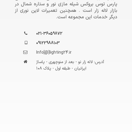
پارس توس بروکس شیله مازی نور و ستاره شمال در
بازار لاله زار است . همچنین تعمیرات لاین نوری از
دیگر خدمات این مجموعه است.
021-36059872
09122988103
Info[@]lighting24.ir
آدرس: لاله زار نو - بعد از منوچهری - پاساژ
ایرانیان - طبقه اول - پلاک ۱۰۸