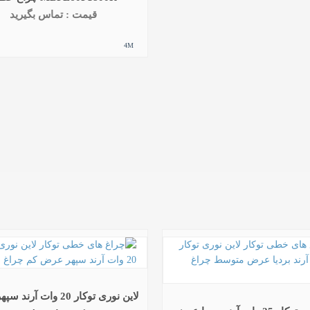
قیمت : تماس بگیرید
4M
لاین نوری توکار 20 وات آ