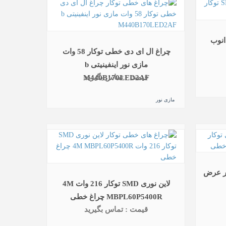
چراغ ال ای دی خطی توکار 58 وات
مازی نور اینفینیتی b
قیمت : تماس بگیرید
M440B170LED2AF
مازی نور
رند سپهر عرض
لاین نوری SMD توکار 216 وات 4M
MBPL60P5400R چراغ خطی
قیمت : تماس بگیرید