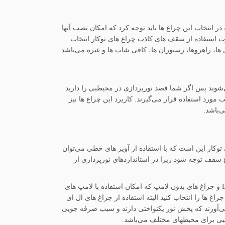
تخاب این چراغ ها باید توجه کرد که امکان نصب آنها
رت استفاده از سقف های کاذب چراغ های توکار انتخاب
ها، راهروها، رستوران ها، کافی شاپ ها و غیره می‌باشد.
شوند پس اگر شما قصد نورپردازی در محیطیی را دارید
ورد استفاده قرار می‌گیرند. کاربرد این چراغ ها نیز
‌باشد.
 توکار این است که با استفاده از آویز های خطی می‌توان
 سقف توجه شود زیرا در استانداردهای نورپردازی از
چراغ خطی لاین نوری توکار یا چراغ های لاین دارای دو مدل مختلف به لحاظ نوع لامپ است ، چراغ خطی لاین نوری توکار ال ای دی LED و چراغ های بدون لامپ که امکان استفاده با لامپ های
واع این چراغ ها را انتخاب کنید البته استفاده از چراغ های ال ای
ن و با منبع نوری LED خط نوری بدون انقطاعی را فراهم می‌آورند که پخش نور یکنواختی دارند و سبب صرفه جویی