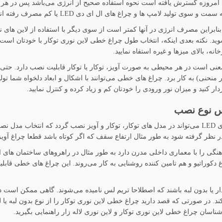
 آن امروزه گسترش یافته است نحوه استفاده صحیح از انرژی می‌باشد پس در هر 
غ های ال ای دی LED یا کم مصرف رفته اند تا هزینه های مصرف انرژی کاهش یابد.
 خطی از آنجایی که ماژول ال ای دی LED دارند بنابراین مصرف انرژی در آنها کمتر است از سوی دیگر با است
وید. نکته بعدی اینکه، انتخاب طول چراغ خطی لاین نوری توکار با خودتان اس
نه، بالای میزها و غیره استفاه نمایید.
منحنی) به کار برد. چراغ های خطی می‌توانند با اشکال و ابعاد دلخواه شما تول
دار کنید و میزان نور ورودی را خودتان کم و زیاد کرده و کنترل نمایید.
اس نوع نصب
همانطور که گفته شد چراغ خطی لاین نوری توکار ال ای دی LED می‌تواند در مدل های توکار، توکار و آویز نصب
 نظر گرفته شود به طور مثال ارتفاع سقف که اگر کوتاه باشد قطعا چراغ آوی
 را با معماری داخلی مدرن دارد به طور مثال در راهروهای ساختمان های ادا
 دکوراتیو و هم تامین کننده روشنایی به کار می‌روند. این چراغ های خطی قاب
 یا بدون لبه باشند که اصطلاحا تریم لس نامیده می‌شوند. گاهی ممکن است در
کند. در صورتی که قصد دارید چراغ خطی لاین نوری توکار را از نوع بدون لبه یا ل
ناسان چراغ خطی لاین نوری توکار و لاین نوری لاله زار راهنمایی بگیرید.