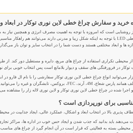
 خرید و سفارش چراغ خطی لاین نوری توکار در ابعاد و 
ی توکار ال ای دی LED نسل جدیدی از روشنایی است که امروزه با توجه به اهمیت مصرف انرژی و همچ
افراد و طراحان نورپردازی قرار گرفته است. چراغ های خطی LED با توجه به اینکه شکل زیبا و مدرنی دارن
ه ها و ابعاد مختلفی هستند و دست شما را در انتخاب سایز و توان باز می‌گذار
 از محیطی تکراری استفاده از چراغ های مربع، دایره و مستطیل دور کند. از 
 توکار در فرورفتگی های سقف و دیوار بلامانع است پس انتخاب خوبی برای نو
 زار می‌توانید انواع چراغ خطی لاین نوری توکار سفارشی را با نام ال فارو در
خریداری نمایید. البته انواع چراغ های خطی با برندهای مختلف همانند پارس شعاع، M
اجرا شده در چراغ خطی لاین نوری توکار و لاین نوری لاله زار را مشاهده می‌ک
مناسبی برای نورپردازی است ؟
ف پذیری بالا در انتخاب ابعاد و اشکال، عملکرد عالی، ایجاد جذابیت در محی
یت می‌دهند باید بدانید که جذب شدن و ایجاد حس خوب در اداره ها، مراکز تجا
محیطی بسته به فعالیتی که قرار است در آن انجام گیرد از چراغ های مناسب اس