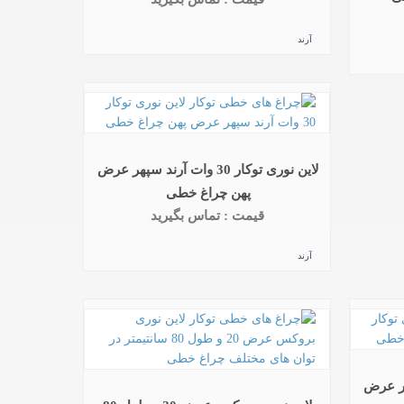
آرند
لاین نوری توکار 30 وات آرند سپهر عرض
پهن چراغ خطی
قیمت : تماس بگیرید
آرند
رند سپهر عرض