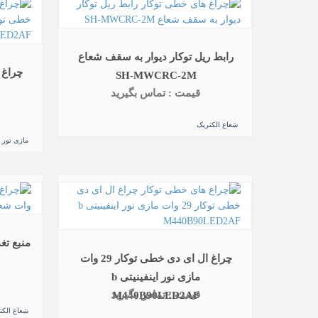
رابط ریل توکار دیوار به سقف شعاع
SH-MWCRC-2M
قیمت : تماس بگیرید
شعاع الکتریک
مازی نور
منبع تغذیه 100 وات شعا
چراغ ال ای دی خطی توکار 29 وات
مازی نور اینفینیتی b
قیمت : تماس بگیرید
M440B90LED2AF
شعاع الکت