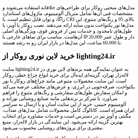
مدل‌های منحنی روکار برای طراحی‌های خلاقانه استفاده می‌شوند و
مشخصات فنی آن‌ها شامل متریال آلومینیوم، ماژول‌های استاندارد
زاگا، و توان قابل تنظیم است. با CRI بالای 95 و رنگ‌های متنوع، این
مدل‌ها نور یکنواخت بدون سایه ارائه می‌دهند. نصب روکار یا آویز، با
طول‌های نامحدود و خدمات پس از فروش قوی، ویژگی‌های اصلی
آن‌هاست. مناسب برای نماهای خارجی با IP دار و طول عمر 20,000
تا 60,000 ساعت، این مدل‌ها در بازار ایران رو به رشد هستند.
خرید لاین نوری روکار از lighting24.ir
سایت lighting24.ir به عنوان نمایندگی همه برندهای لاین نوری در
لاله‌زار تهران، گزینه‌ای ایده‌آل برای خرید انواع چراغ خطی روکار
است. این سایت محصولات متنوعی مانند چراغ‌های روکار با نور
یکنواخت، صرفه‌جویی در انرژی، و عرض‌های مختلف عرضه می‌کند
و امکان سفارش طول‌های سفارشی و رنگ‌های متنوع را فراهم
می‌آورد. با تمرکز بر برندهایی مانند صنایع روشنایی نورانه و
آلومینیوم حبیبی، خرید از این سایت آسان و با ارسال به سراسر
ایران همراه است. کاتالوگ کامل محصولات شامل مدل‌های ضدآب،
مگنتی و آویز نیز در دسترس است و خدمات مشاوره برای انتخاب
بهترین گزینه ارائه می‌شود. این نمایندگی در بازار لاله‌زار، منبع
معتبری برای پروژه‌های روشنایی محسوب می‌شود.