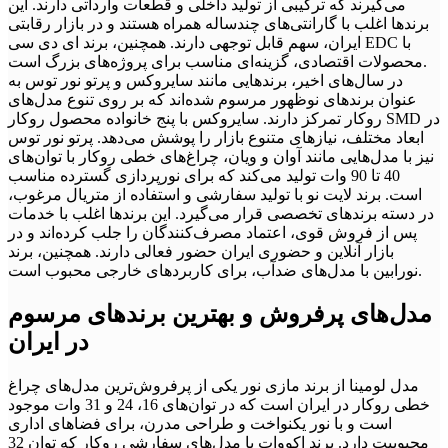
می‌گیرند که ترکیبی از تولید داخلی و قطعات وارداتی دارند. این
برندها اغلب با گارانتی‌های چندساله همراه هستند و در بازار رقابتی
ایران، سهم قابل توجهی دارند. همچنین، برند ای دی سی EDC با
محصولات اقتصادی، گزینه‌ای مناسب برای پروژه‌های بزرگ است.
در سال‌های اخیر، برندهایی مانند سایروکس و پرتو نور توس به
عنوان برندهای نوظهور مرسوم شده‌اند که بر روی تنوع مدل‌های
روکار تمرکز دارند. سایروکس با پنج خانواده محصول روکار SMD در
ابعاد مختلف، نیازهای متنوع بازار را پوشش می‌دهد. پرتو نور توس
نیز با مدل‌هایی مانند آوان و ویان، چراغ‌های خطی روکار با توان‌های
40 تا 90 وات تولید می‌کند که برای نورپردازی گسترده مناسب
است. برند لایت نو با تولید سفارشی و استفاده از متریال مرغوب،
در دسته برندهای تخصصی قرار می‌گیرد. این برندها اغلب با خدمات
پس از فروش قوی، اعتماد مصرف‌کنندگان را جلب کرده‌اند و در
بازار آنلاین و حضوری ایران حضور فعالی دارند. همچنین، برند
نورابین با مدل‌های ضدآب، برای کاربردهای خارجی محبوب است.
مدل‌های پرفروش و بهترین برندهای مرسوم
در ایران
مدل لومینا از برند مازی نور یکی از پرفروش‌ترین مدل‌های چراغ
خطی روکار در ایران است که در توان‌های 16، 24 و 31 وات موجود
است و با نور یکنواخت و طراحی مدرن، برای فضاهای اداری
محبوبیت دارد. برند اکووات با مدل‌های سفارشی روکار که توان 32