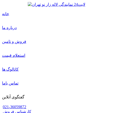
خانه
درباره ما
فروش و تامین
استعلام قیمت
کاتالوگ ها
تماس باما
گفتگوی آنلاین
021-36059872
کارشناس فروش