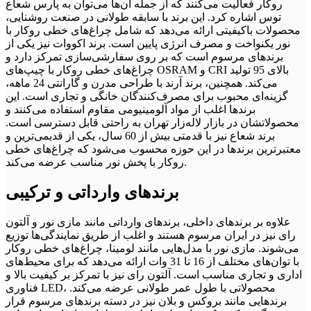
روکار فعالیت می‌کنند که از جمله آن‌ها می‌توان به پارس شعاع
توس اشاره کرد. این برند با سابقه طولانی در صنعت روشنایی،
محصولات باکیفیتی ارائه می‌دهد که شامل چراغ‌های خطی روکار با
نور یکنواخت و مصرف انرژی پایین است. برند اکووات نیز یکی از
برندهای مرسوم است که بر روی سفارشی‌سازی تمرکز دارد و
چراغ‌های خطی روکار با چیپ‌های OSRAM و CRI بالای 95 تولید
می‌کند. همچنین، برند آرند با طراحی مدرن و گارانتی 24 ماهه،
گزینه‌ای محبوب برای مصرف‌کنندگان خانگی و تجاری است. این
برندها اغلب از مواد آلومینیومی مقاوم استفاده می‌کنند و
محصولاتشان در بازار لاله‌زار تهران به راحتی قابل دسترسی است.
برند شعاع نیز با قدمتی بیش از 60 سال، یکی از قدیمی‌ترین و
معتبرترین برندها در این حوزه محسوب می‌شود که چراغ‌های خطی
روکار با پخش نور مناسب عرضه می‌کند.
برندهای وارداتی و ترکیبی
علاوه بر برندهای داخلی، برندهای وارداتی مانند مازی نور و آلتون
رای نیز در ایران مرسوم هستند و اغلب از طریق نمایندگی‌ها توزیع
می‌شوند. مازی نور با مدل‌هایی مانند لومینا، چراغ‌های خطی روکار
با توان‌های مختلف از 16 تا 31 وات ارائه می‌دهد که برای محیط‌های
اداری و تجاری مناسب است. آلتون رای نیز با تمرکز بر کیفیت بالا و
فناوری LED، محصولاتی با طول عمر طولانی عرضه می‌کند.
برندهایی مانند بروکس و بلان نیز در دسته برندهای مرسوم قرار