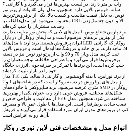
وات بر متر دارند، در لیست بهترین‌ها قرار می‌گیرد و با گارانتی 7
ساله، فروش بالایی دارد. همچنین، مدل آوان 40 وات از پرتو نور
توس، به دلیل قیمت مناسب و کیفیت بالا، یکی از پرفروش‌ترین‌ها
محسوب می‌شود. این مدل‌ها اغلب با CRI بالا و بدون چشمک‌زدن،
رضایت مشتریان را جلب کرده‌اند.
برند پارس شعاع توس با مدل‌های لاینی که پخش نور مناسب دارند،
یکی از بهترین برندهای مرسوم است و مدل‌های روکار آن در بازار
ایران پرفروش هستند. برند آرند با مدل‌های LED روکار که گارانتی
24 ماهه دارند، برای خانه و فروشگاه‌ها ایده‌آل است و فروش بالایی
ثبت کرده. مدل ویان 70 و 90 وات از پرتو نور توس نیز در دسته
پرفروش‌ها قرار می‌گیرد و با طراحی خلاقانه، توجه معماران را
جلب کرده است. این برندها با تمرکز بر صرفه‌جویی انرژی، جایگاه
خود را در بازار تثبیت کرده‌اند.
مدل T18 از برند نورابین، با بدنه آلومینیومی و گارانتی 3 ساله، یکی
از مدل‌های پرفروش در دسته روکار است که در شاخه‌های 1 و 2
متری عرضه می‌شود. برند سایروکس با خانواده‌های SMD روکار در
شکل‌های مختلف، فروش خوبی دارد و به عنوان یکی از بهترین‌ها
شناخته می‌شود. همچنین، مدل 1616 از مه لایت با طراحی خاص و
نصب ساده، پرطرفدار است. این مدل‌ها با طول عمر بالا و مصرف
کم، در پروژه‌های مدرن ایران مورد استفاده قرار می‌گیرند و فروش
آن‌ها رو به افزایش است.
انواع مدل و مشخصات فنی لاین نوری روکار