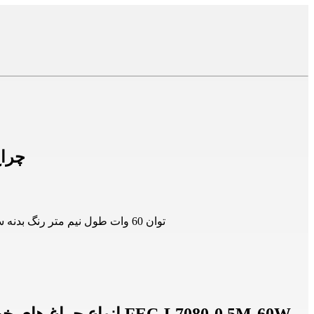
لاین نوری آویز شش ضلعی 60 
چراغ خطی آویز شش ضلعی 60 وات نیم متری فاین الکتریک مدل FEC-L7080-0.5M-60W توان 60 وات طول نیم متر رنگ بدنه سفید و مشکی رنگ نور آفتابی، مهتابی و یخی آویز