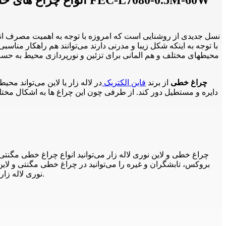
محیطهای مختلف و هم المانی برای تزئین و نورپردازی محیط به حساب آ
لاین نوری آویز شش ضلعی 60 وات نیم متری فاین الکتریک FEC-L7080-0.5M-60W چراغ خطی
از برند
فاین الکتریک
در لاله زار یا لاین می‌تواند مح
دایره و مستطیل دور کند. از طرفی چون این چراغ ها به اشکال مخ
و لاین نوری لاله زار را مشاهده می‌کنید.
نوری لاله زا