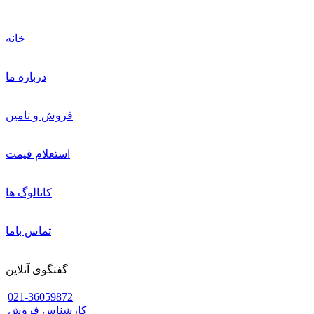
خانه
درباره ما
فروش و تامین
استعلام قیمت
کاتالوگ ها
تماس باما
گفتگوی آنلاین
021-36059872
کارشناس فروش