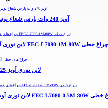
لاین نوری SMD آویز 240 وات پارس شعاع توس کارن 3.5 متری چراغ خطی
لاین نوری آویز شش ضلعی 80 وات 1 متری فاین الکتریک FEC-L7080-1M-80W چراغ خطی
لاین نوری آویز 25 وات آرند میرداماد عرض متوسط چراغ خطی
وات نیم متری فاین الکتریک FEC-L7080-0.5M-80W چراغ خطی