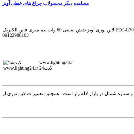
مشاهده دیگر محصولات
چراغ های خطی آویز
لاین نوری آویز شش ضلعی 60 وات نیم متری فاین الکتریک FEC-L7080-0.5M-60W چراغ خطی نوع روشنایی : چراغ خطیچراغ خطی آویز شش ضلعی 60 وات نیم متری فاین الکتریک مدل FEC- ☎
09122988103
www.lighting24.ir
لایت24
روکس شیله مازی نور و ستاره شمال در بازار لاله زار است . همچنین تعمیرات لاین نوری از