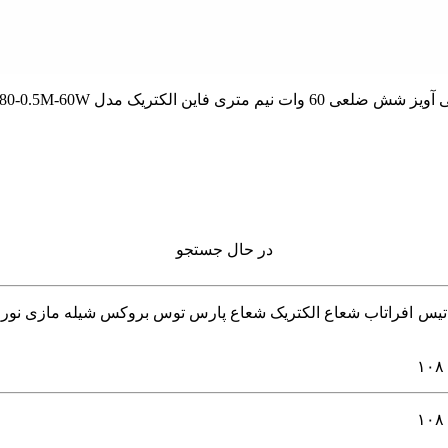
در حال جستجو
 چراغ خطی و لاینر برند های 4m فورام اکووات داتیس افراتاب شعاع الکتریک شعاع پارس توس ب