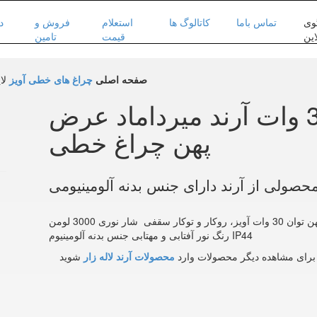
وی
تماس باما
کاتالوگ ها
استعلام
فروش و
د
این
قیمت
تامین
صفحه اصلی
چراغ های خطی آویز
لاین ن
لاین نوری آویز 30 وات آرند میرداماد عرض
پهن چراغ خطی
 محصولی از آرند دارای جنس بدنه آلومینیومی
چراغ خطی آویز 30 وات آرند مدل میرداماد عرض پهن توان 30 وات آویز، روکار و توکار سقفی شار نوری 3000 لومن
رنگ نور آفتابی و مهتابی جنس بدنه آلومینیوم IP44
رای مشاهده دیگر محصولات وارد
محصولات آرند لاله زار