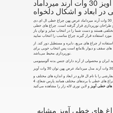
انواع چراغ های خطی آویزمشاوره خرید و سفارش لاین نوری آویز 30 وات آرند میرداماد
ر ابعاد و اشکال دلخواه
چراغ لاین نوری آویز 30 وات آرند میرداماد عرض پهن چراغ خطی ال ای دی LED نسل جدیدی از روشنایی است که امروزه با توجه به اهمیت مصرف انرژی و همچنین نیاز به مدرن بودن
چراغ های خطی LED با توجه به اینکه شکل زیبا و مدرنی دارند می‌توانند هم راهکار مناسبی برای
ختلفی هستند و دست شما را در انتخاب سایز و توان باز
استفاده از چراغ های مربع، دایره و مستطیل دور کند. از
های سقف و دیوار بلامانع است پس انتخاب خوبی برای
نورپردازی محیط می‌باشد.
ید ایران و محصولی از آرند دارای جنس بدنه آلومینیومی
 مگنتی سفارشی را با نام ال فارو در ابعاد و اندازه های مختلف و
همچنین اشکال سفارشی خریداری نمایید. البته انواع چراغ های خطی با برندهای مختلف همانند پارس شعاع، 4M، آرند، FEC، بروکس، تابشگران و غیره را می‌توانید در چراغ خطی مگنتی و
های خطی آویز
اغ های خطی آویز مشابه