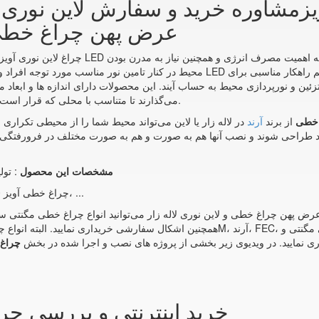
عرض پهن چراغ خطی د
محیط در کنار تامین نور مناسب مورد توجه افراد و طراحان نورپردازی قرار گرفته است. 
ئین و نورپردازی محیط به حساب آیند. این محصولات دارای اندازه ها و ابعاد م
می‌گذارند تا متناسب با محلی که قرار است مورد استفاده قرار گیرند چراغ مناسب را انتخاب نمایید.
از برند
آرند
در لاله زار یا لاین می‌تواند محیط شما را از محیطی تکراری 
د طراحی شوند و نصب آنها هم به صورت و هم به صورت مختلف در فرورفتگی 
مشخصات این محصول
: تول
چراغ خطی آویز 30 وات آرند مدل میرداماد عرض پهن توان 30 وات آویز، ...
آویز 30 وات آرند میرداماد عرض پهن چراغ خطی و لاین نوری لاله زار می‌توانید انواع چراغ خطی
داری نمایید. در ویدیوی زیر بخشی از پروژه های نصب و اجرا شده در بخش
چراغ 
خرید اینترنتی و بررسی چر