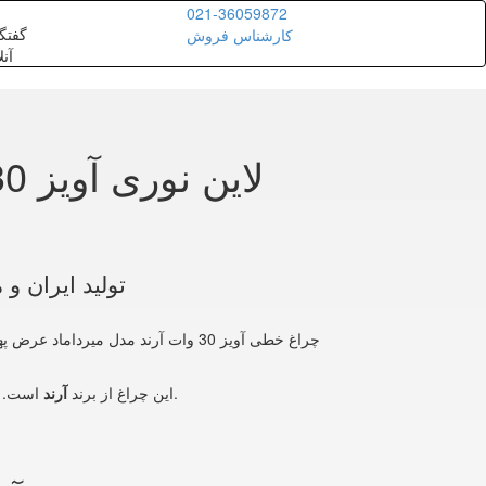
021-36059872
گفتگ
کارشناس فروش
آنل
تولید ایران و
شوید.
این چراغ از برند
آرند
است. ب