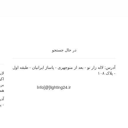
در حال جستجو
آدرس: لاله زار نو - بعد از منوچهری - پاساژ ایرانیان - طبقه اول
- پلاک ۱۰۸
اک
برو
Info[@]lighting24.ir
همچ
آدر
- پل