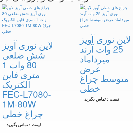
لاین نوری آویز
لاین نوری آویز
25 وات آرند
شش ضلعی
میرداماد
80 وات 1
عرض
متری فاین
متوسط چراغ
الکتریک
خطی
FEC-L7080-
قیمت : تماس بگیرید
1M-80W
چراغ خطی
قیمت : تماس بگیرید