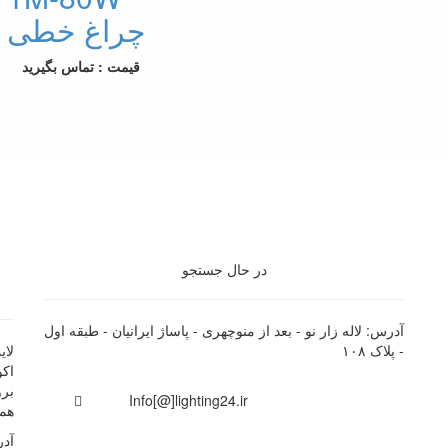
چراغ خطی
قیمت : تماس بگیرید
در حال جستجو
آدرس: لاله زار نو - بعد از منوچهری - پاساژ ایرانیان - طبقه اول
- پلاک ۱۰۸
اک
برو
Info[@]lighting24.ir
همچ
آدر