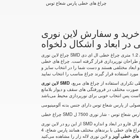
چراغ های خطی پارس شعاع توس
 لاین نوری SMD آویز 80 وات پارس
چراغ لاین نوری SMD آویز 80 وات پارس شعاع توس کارن 1.2 متری چراغ خطی ال ای دی LED نسل جدیدی از روشنایی است که امروزه با توجه به اهمیت مصرف انرژی و همچنین نیاز به
. چراغ های خطی LED با توجه به اینکه شکل زیبا و مدرنی دارند می‌توانند هم راهکار
و ابعاد مختلفی هستند و دست شما را در انتخاب سایز و
یطی تکراری استفاده از چراغ های مربع،
ه صورت مختلف در فرورفتگی های سقف و دیوار بلامانع
حصولی از پارس شعاع توس دارای جنس بدنه آلومینیومی
از این رو در لاین نوری SMD آویز 80 وات پارس شعاع توس کارن 1.2 متری چراغ خطی و لاین نوری لاله زار می‌توانید انواع چراغ خطی مگنتی سفارشی را با نام ال فارو در ابعاد و اندازه
های مختلف و همچنین اشکال سفارشی خریداری نمایید. البته انواع چراغ های خطی با برندهای مختلف همانند پارس شعاع، 4M، آرند، FEC، بروکس، تابشگران و غیره را می‌توانید در چراغ
های خطی آویز