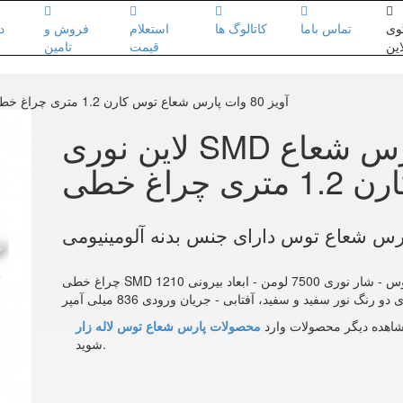
وی
تماس باما
کاتالوگ ها
استعلام
فروش و
د
این
قیمت
تامین
لاین نوری SMD آویز 80 وات پارس شعاع توس کارن 1.2 متری چراغ خطی
لاین نوری SMD آویز 80 وات پارس شعاع
ی چراغ خطی
پارس شعاع توس دارای جنس بدنه آلومینیومی
چراغ خطی SMD آویز 80 وات پارس شعاع توس - شار نوری 7500 لومن - ابعاد بیرونی 1210x50x52 میلی متر -
 دو رنگ نور سفید و سفید، آفتابی - جریان ورودی 836 میلی آمپر
اهده دیگر محصولات وارد
محصولات پارس شعاع توس لاله زار
شوید.