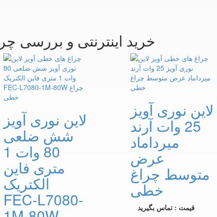
خرید اینترنتی و بررسی چر
لاین نوری آویز
لاین نوری آویز
25 وات آرند
شش ضلعی
میرداماد
80 وات 1
عرض
متری فاین
متوسط چراغ
الکتریک
خطی
FEC-L7080-
قیمت : تماس بگیرید
1M-80W