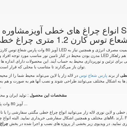
انواع چراغ های خطی آویزمشاوره خرید و سفارش
عاع توس کارن 1.2 متری چراغ خطی در ابعاد و اشکال دلخواه
مدرن بودن محیط در کنار تامین نور مناسب مورد توجه افراد و طراحان نورپردازی قرار گرفته است
 برای تزئین و نورپردازی محیط به حساب آیند. این محصولات دارای اندازه ها 
توان باز می‌گذارند تا متناسب با محلی که قرار است مورد استفاده قرار گیرند چراغ مناسب را انتخاب نمایید.
از برند
پارس شعاع توس
در لاله زار یا لاین می‌تواند محیط شما را از مح
 ها به اشکال مختلف می‌توانند طراحی شوند و نصب آنها هم به صورت و هم ب
است پس انتخاب خوبی برای نورپردازی محیط می‌باشد.
مشخصات این محصول
: تولید ایران و م
چراغ خطی SMD آویز 80 وات پارس شعاع توس - شار نوری 7500 ل ...
ری نمایید. در ویدیوی زیر بخشی از پروژه های نصب و اجرا شده در بخش
چراغ 