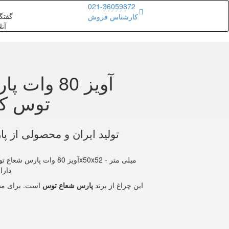
021-36059872
گفتگ
کارشناس فروش
آنل
توس کارن 1.2 متر
تولید ایران و محصولی از 
دارای
این چراغ از برند
پارس شعاع توس
است. برای مش