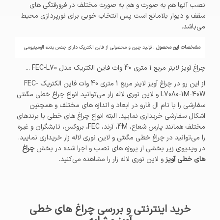
نصب آنها هم به صورت و هم به صورت مختلف در فرورفتگی های
سقف و دیوار بلامانع است پس انتخاب خوبی برای نورپردازی محیط
می‌باشد.
مشخصات این محصول
: تولید چین و محصولی از فاین الکتریک دارای جنس بدنه آلومینیومی
چراغ آویز لاینر مربع 1 متری 40 وات فاین الکتریک مدل FEC-L70 ...
از این رو در چراغ آویز لاینر مربع 1 متری 40 وات فاین الکتریک FEC-
L7080-1M-40W و لاین نوری لاله زار می‌توانید انواع چراغ خطی مگنتی
سفارشی را با نام ال فارو در ابعاد و اندازه های مختلف و همچنین
اشکال سفارشی خریداری نمایید. البته انواع چراغ های خطی با برندهای
مختلف همانند پارس شعاع، 4M، آرند، FEC، بروکس، تابشگران و غیره
را می‌توانید در چراغ خطی مگنتی و لاین نوری لاله زار خریداری نمایید.
در ویدیوی زیر بخشی از پروژه های نصب و اجرا شده در بخش
چراغ
های خطی آویز
و لاین نوری لاله زار را مشاهده می‌کنید.
خرید اینترنتی و بررسی چراغ های خطی