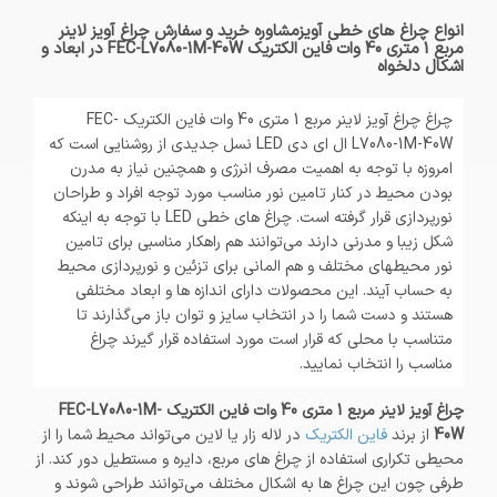
انواع چراغ های خطی آویزمشاوره خرید و سفارش چراغ آویز لاینر
مربع 1 متری 40 وات فاین الکتریک FEC-L7080-1M-40W در ابعاد و
اشکال دلخواه
چراغ چراغ آویز لاینر مربع 1 متری 40 وات فاین الکتریک FEC-
L7080-1M-40W ال ای دی LED نسل جدیدی از روشنایی است که
امروزه با توجه به اهمیت مصرف انرژی و همچنین نیاز به مدرن
بودن محیط در کنار تامین نور مناسب مورد توجه افراد و طراحان
نورپردازی قرار گرفته است. چراغ های خطی LED با توجه به اینکه
شکل زیبا و مدرنی دارند می‌توانند هم راهکار مناسبی برای تامین
نور محیطهای مختلف و هم المانی برای تزئین و نورپردازی محیط
به حساب آیند. این محصولات دارای اندازه ها و ابعاد مختلفی
هستند و دست شما را در انتخاب سایز و توان باز می‌گذارند تا
متناسب با محلی که قرار است مورد استفاده قرار گیرند چراغ
مناسب را انتخاب نمایید.
چراغ آویز لاینر مربع 1 متری 40 وات فاین الکتریک FEC-L7080-1M-
40W
از برند
فاین الکتریک
در لاله زار یا لاین می‌تواند محیط شما را از
محیطی تکراری استفاده از چراغ های مربع، دایره و مستطیل دور کند. از
طرفی چون این چراغ ها به اشکال مختلف می‌توانند طراحی شوند و