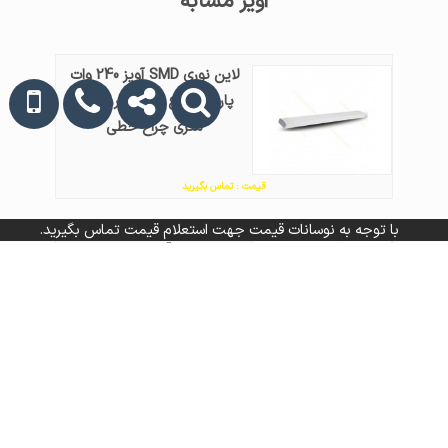
آویز مشابه
لاین نوری SMD آویز 240 وات
پارس شعاع توس کارن 3.5
متری چراغ خطی
قیمت : تماس بگیرید
با توجه به نوسانات قیمت جهت استعلام قیمت تماس بگیرید.
لاین نوری آویز شش ضلعی
80 وات 1 متری فاین الکتریک
FEC-L7080-1M-80W چراغ
خطی
قیمت : تماس بگیرید
لاین نوری آویز 25 وات آرند