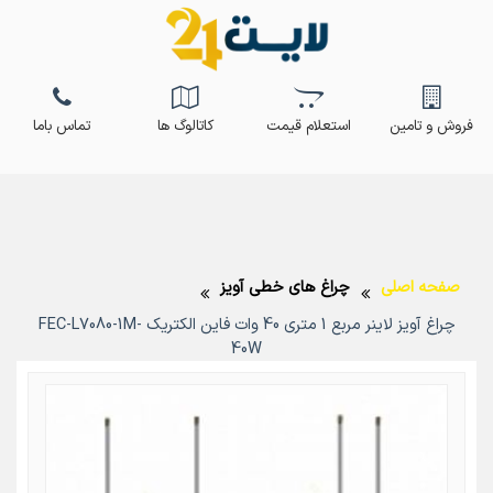
فروش و تامین
استعلام قیمت
کاتالوگ ها
تماس باما
صفحه اصلی
چراغ های خطی آویز
چراغ آویز لاینر مربع 1 متری 40 وات فاین الکتریک FEC-L7080-1M-
40W