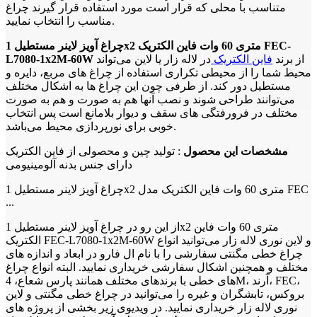
متناسب با محلی که قرار است مورد استفاده قرار گیرند چراغ
مناسب را انتخاب نمایید.
چراغ آویز لاینر مستطیل 1x2 متری 60 وات فاین الکتریک FEC-
از برند
فاین الکتریک
در لاله زار یا لاین می‌تواند
L7080-1x2M-60W
محیط شما را از محیطی تکراری استفاده از چراغ های مربع، دایره و
مستطیل دور کند. از طرفی چون این چراغ ها به اشکال مختلف
می‌توانند طراحی شوند و نصب آنها هم به صورت و هم به صورت
مختلف در فرورفتگی های سقف و دیوار بلامانع است پس انتخاب
خوبی برای نورپردازی محیط می‌باشد.
مشخصات این محصول
: تولید چین و محصولی از فاین الکتریک
دارای جنس بدنه آلومینیومی
چراغ آویز لاینر مستطیل 1x2 متری 60 وات فاین الکتریک مدل FEC
...
از این رو در چراغ آویز لاینر مستطیل 1x2 متری 60 وات فاین
الکتریک FEC-L7080-1x2M-60W و لاین نوری لاله زار می‌توانید انواع
چراغ خطی مگنتی سفارشی را با نام ال فارو در ابعاد و اندازه های
مختلف و همچنین اشکال سفارشی خریداری نمایید. البته انواع چراغ
های خطی با برندهای مختلف همانند پارس شعاع، 4M، آرند، FEC،
بروکس، تابشگران و غیره را می‌توانید در چراغ خطی مگنتی و لاین
نوری لاله زار خریداری نمایید. در ویدیوی زیر بخشی از پروژه های