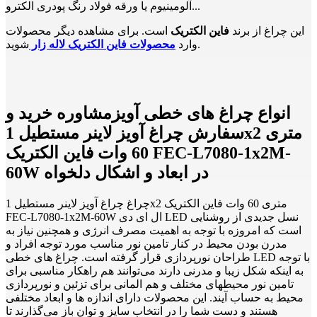
آلومینیوم یا ورقه فولاد رنگ پودری الکترو...
این چراغ از برند
فاین الکتریک
است. برای مشاهده دیگر محصولات
شوید.
وارد
محصولات فاین الکتریک لاله زار
انواع چراغ های خطی آویزمشاوره خرید و
سفارش چراغ آویز لاینر مستطیل 1x2 متری
60 وات فاین الکتریک FEC-L7080-1x2M-
60W در ابعاد و اشکال دلخواه
چراغ چراغ آویز لاینر مستطیل 1x2 متری 60 وات فاین الکتریک
FEC-L7080-1x2M-60W ال ای دی LED نسل جدیدی از روشنایی
است که امروزه با توجه به اهمیت مصرف انرژی و همچنین نیاز به
مدرن بودن محیط در کنار تامین نور مناسب مورد توجه افراد و
طراحان نورپردازی قرار گرفته است. چراغ های خطی LED با توجه
به اینکه شکل زیبا و مدرنی دارند می‌توانند هم راهکار مناسبی برای
تامین نور محیطهای مختلف و هم المانی برای تزئین و نورپردازی
محیط به حساب آیند. این محصولات دارای اندازه ها و ابعاد مختلفی
هستند و دست شما را در انتخاب سایز و توان باز می‌گذارند تا