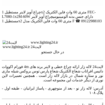
چراغ آویز لاینر مستطیل 1x2 متری 60 وات فاین الکتریک FEC-
L7080-1x2M-60W دارای جنس بدنه آلومینیومیچراغ آویز لاینر
مستطیل 1x2 متری 60 وات فاین الکتریک مدل F ☎ 09122988103
www.lighting24.ir
لایت24
در حال جستجو
لایت24 لاله زار ارائه چراغ خطی و لاینر برند های 4m فورام اکووات
داتیس افراتاب شعاع الکتریک شعاع پارس توس بروکس شیله مازی
نور و ستاره شمال در بازار لاله زار است . همچنین تعمیرات لاین
نوری از دیگر خدمات این مجموعه است.
آدرس: لاله زار نو - بعد از منوچهری - پاساژ ایرانیان - طبقه اول -
پلاک ۱۰۸