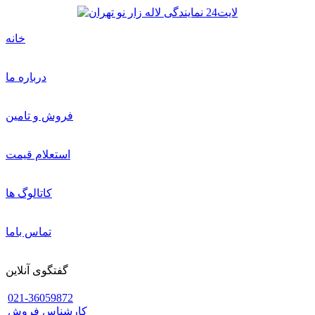
خانه
درباره ما
فروش و تامین
استعلام قیمت
کاتالوگ ها
تماس باما
گفتگوی آنلاین
021-36059872
کارشناس فروش