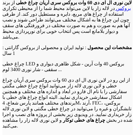
لاین نوری ال ای دی 60 وات بروکس سری آریان چراغ خطی
از برند
بروکس
در لاله زار یا لاین می‌تواند محیط شما را از محیطی تکراری
استفاده از چراغ های مربع، دایره و مستطیل دور کند. از طرفی
چون این چراغ ها به اشکال مختلف می‌توانند طراحی شوند و نصب
آنها هم به صورت و هم به صورت مختلف در فرورفتگی های سقف
و دیوار بلامانع است پس انتخاب خوبی برای نورپردازی محیط
می‌باشد.
مشخصات این محصول
: تولید ایران و محصولی از بروکس گارانتی :
1 سال
چراغ خطی LED بروکس 40 وات آرین - شکل ظاهری دیواری و
سقفی - شار نوری 3400 لوم ...
از این رو در لاین نوری ال ای دی 60 وات بروکس سری آریان چراغ
خطی و لاین نوری لاله زار می‌توانید انواع چراغ خطی مگنتی
سفارشی را با نام ال فارو در ابعاد و اندازه های مختلف و همچنین
اشکال سفارشی خریداری نمایید. البته انواع چراغ های خطی با
برندهای مختلف همانند پارس شعاع، 4M، آرند، FEC، بروکس،
تابشگران و غیره را می‌توانید در چراغ خطی مگنتی و لاین نوری لاله
زار خریداری نمایید. در ویدیوی زیر بخشی از پروژه های نصب و اجرا
شده در بخش
چراغ های خطی توکار
و لاین نوری لاله زار را مشاهده
می‌کنید.