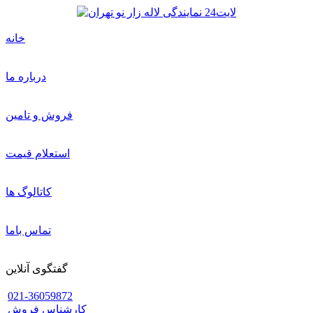
خانه
درباره ما
فروش و تامین
استعلام قیمت
کاتالوگ ها
تماس باما
گفتگوی آنلاین
021-36059872
کارشناس فروش