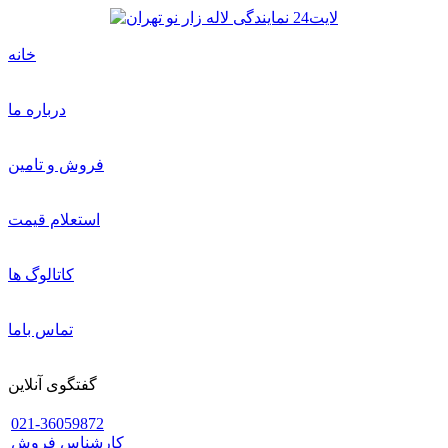
خانه
درباره ما
فروش و تامین
استعلام قیمت
کاتالوگ ها
تماس باما
گفتگوی آنلاین
021-36059872
کارشناس فروش