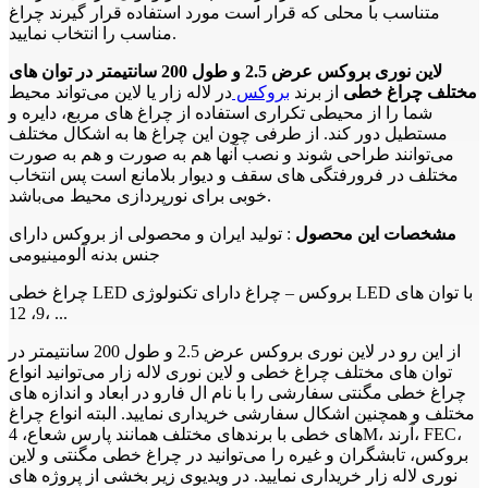
متناسب با محلی که قرار است مورد استفاده قرار گیرند چراغ
مناسب را انتخاب نمایید.
لاین نوری بروکس عرض 2.5 و طول 200 سانتیمتر در توان های
مختلف چراغ خطی
از برند
بروکس
در لاله زار یا لاین می‌تواند محیط
شما را از محیطی تکراری استفاده از چراغ های مربع، دایره و
مستطیل دور کند. از طرفی چون این چراغ ها به اشکال مختلف
می‌توانند طراحی شوند و نصب آنها هم به صورت و هم به صورت
مختلف در فرورفتگی های سقف و دیوار بلامانع است پس انتخاب
خوبی برای نورپردازی محیط می‌باشد.
مشخصات این محصول
: تولید ایران و محصولی از بروکس دارای
جنس بدنه آلومینیومی
چراغ خطی LED بروکس – چراغ دارای تکنولوژی LED با توان های
9، 12، ...
از این رو در لاین نوری بروکس عرض 2.5 و طول 200 سانتیمتر در
توان های مختلف چراغ خطی و لاین نوری لاله زار می‌توانید انواع
چراغ خطی مگنتی سفارشی را با نام ال فارو در ابعاد و اندازه های
مختلف و همچنین اشکال سفارشی خریداری نمایید. البته انواع چراغ
های خطی با برندهای مختلف همانند پارس شعاع، 4M، آرند، FEC،
بروکس، تابشگران و غیره را می‌توانید در چراغ خطی مگنتی و لاین
نوری لاله زار خریداری نمایید. در ویدیوی زیر بخشی از پروژه های