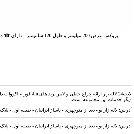
لاین نوری بروکس عرض 20 و طول 120 سانتیمتر در توان های مختلف چراغ خطی دارای جنس بدنه آلومینیومیچراغ خطی LED بروکس عرض 200 میلیمتر و طول 120 سانتیمتر – دارای ☎ 09122988103
لایت24 لاله زار ارائه
دیگر خدمات این مجموعه است.
آدرس: لاله زار نو - بعد از منوچهری - پاساژ ایرانیان - طبقه اول - پلاک ۱۰۸
آدرس: لاله زار نو - بعد از منوچهری - پاساژ ایرانیان - طبقه اول - پلاک ۱۰۸