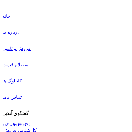
خانه
درباره ما
فروش و تامین
استعلام قیمت
کاتالوگ ها
تماس باما
گفتگوی آنلاین
021-36059872
کارشناس فروش