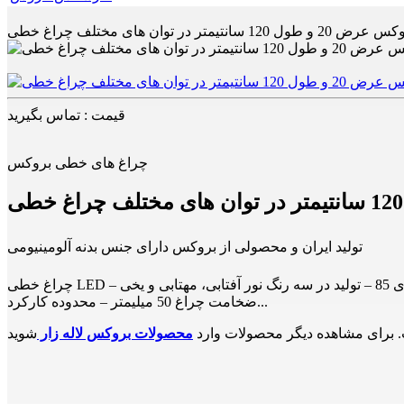
نتیمتر در توان های مختلف چراغ خطی
قیمت : تماس بگیرید
چراغ های خطی بروکس
تولید ایران و محصولی از بروکس دارای جنس بدنه آلومینیومی
چراغ خطی LED بروکس عرض 200 میلیمتر و طول 120 سانتیمتر – دارای توان های 36، 48 و 60 وات – طول عمر 35000 ساعت – شاخص نمود رنگ بالای 85 – تولید در سه رنگ نور آفتابی، مهتابی و یخی –
ضخامت چراغ 50 میلیمتر – محدوده کارکرد...
 برای مشاهده دیگر محصولات وارد
محصولات بروکس لاله زار