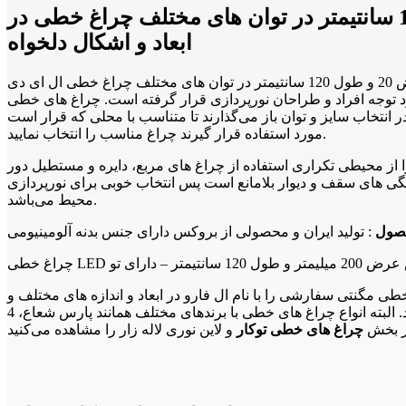
انواع چراغ های خطی توکارمشاوره خرید و سفارش لاین نوری بروکس عرض 20 و طول 120 سانتیمتر در توان های مختلف چراغ خطی در
ابعاد و اشکال دلخواه
چراغ لاین نوری بروکس عرض 20 و طول 120 سانتیمتر در توان های مختلف چراغ خطی ال ای دی LED نسل جدیدی از روشنایی است که امروزه با توجه به اهمیت مصرف انرژی و همچنین نیاز به مدرن بودن
رار گرفته است. چراغ های خطی LED با توجه به اینکه شکل زیبا و مدرنی دارند می‌توانند هم راهکار مناسبی برای تامین نور محیطهای
 انتخاب سایز و توان باز می‌گذارند تا متناسب با محلی که قرار است
مورد استفاده قرار گیرند چراغ مناسب را انتخاب نمایید.
 را از محیطی تکراری استفاده از چراغ های مربع، دایره و مستطیل دور
ی های سقف و دیوار بلامانع است پس انتخاب خوبی برای نورپردازی
محیط می‌باشد.
صول
: تولید ایران و محصولی از بروکس دارای جنس بدنه آلومینیومی
ی‌توانید انواع چراغ خطی مگنتی سفارشی را با نام ال فارو در ابعاد و اندازه های مختلف و
همچنین اشکال سفارشی خریداری نمایید. البته انواع چراغ های خطی با برندهای مختلف همانند پارس شعاع، 4M، آرند، FEC، بروکس، تابشگران و غیره را می‌توانید در چراغ خطی مگنتی و لاین نوری لاله زار
در بخش
چراغ های خطی توکار