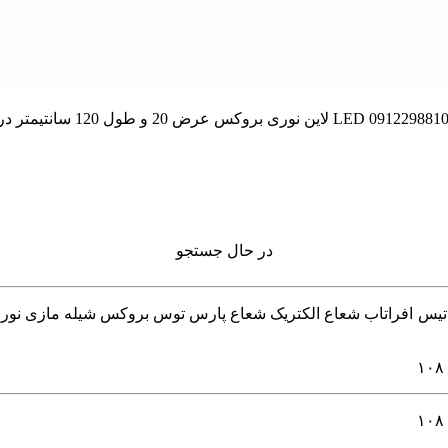
در حال جستجو
 چراغ خطی و لاینر برند های 4m فورام اکووات داتیس افراتاب شعاع الکتریک شعاع پارس توس ب