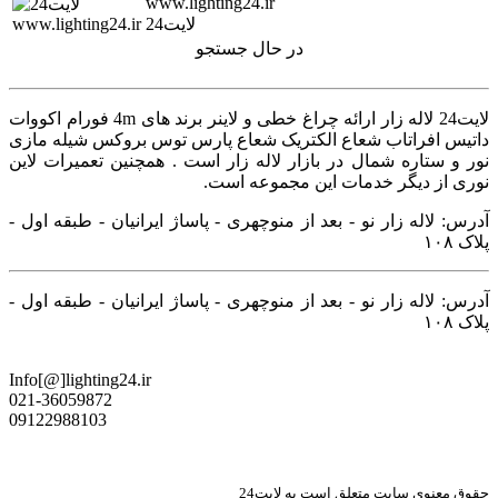
www.lighting24.ir
لایت24
در حال جستجو
لایت24 لاله زار ارائه چراغ خطی و لاینر برند های 4m فورام اکووات
داتیس افراتاب شعاع الکتریک شعاع پارس توس بروکس شیله مازی
نور و ستاره شمال در بازار لاله زار است . همچنین تعمیرات لاین
نوری از دیگر خدمات این مجموعه است.
آدرس: لاله زار نو - بعد از منوچهری - پاساژ ایرانیان - طبقه اول -
پلاک ۱۰۸
آدرس: لاله زار نو - بعد از منوچهری - پاساژ ایرانیان - طبقه اول -
پلاک ۱۰۸
Info[@]lighting24.ir
021-36059872
09122988103
حقوق معنوی سایت متعلق است به لایت24