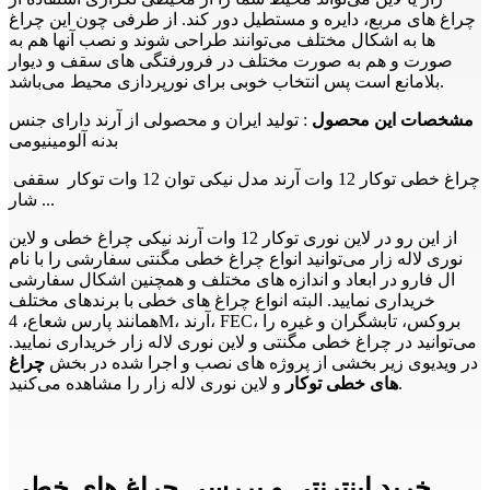
چراغ های مربع، دایره و مستطیل دور کند. از طرفی چون این چراغ
ها به اشکال مختلف می‌توانند طراحی شوند و نصب آنها هم به
صورت و هم به صورت مختلف در فرورفتگی های سقف و دیوار
بلامانع است پس انتخاب خوبی برای نورپردازی محیط می‌باشد.
مشخصات این محصول
: تولید ایران و محصولی از آرند دارای جنس
بدنه آلومینیومی
چراغ خطی توکار 12 وات آرند مدل نیکی توان 12 وات توکار سقفی
شار ...
از این رو در لاین نوری توکار 12 وات آرند نیکی چراغ خطی و لاین
نوری لاله زار می‌توانید انواع چراغ خطی مگنتی سفارشی را با نام
ال فارو در ابعاد و اندازه های مختلف و همچنین اشکال سفارشی
خریداری نمایید. البته انواع چراغ های خطی با برندهای مختلف
همانند پارس شعاع، 4M، آرند، FEC، بروکس، تابشگران و غیره را
می‌توانید در چراغ خطی مگنتی و لاین نوری لاله زار خریداری نمایید.
در ویدیوی زیر بخشی از پروژه های نصب و اجرا شده در بخش
چراغ
و لاین نوری لاله زار را مشاهده می‌کنید.
های خطی توکار
خرید اینترنتی و بررسی چراغ های خطی