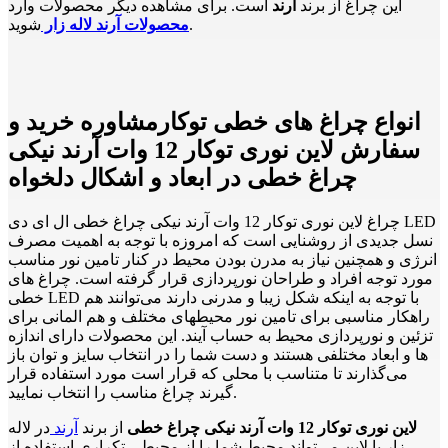
این چراغ از برند
آرند
است. برای مشاهده دیگر محصولات وارد
شوید.
محصولات آرند لاله زار
انواع چراغ های خطی توکارمشاوره خرید و
سفارش لاین نوری توکار 12 وات آرند نیکی
چراغ خطی در ابعاد و اشکال دلخواه
چراغ لاین نوری توکار 12 وات آرند نیکی چراغ خطی ال ای دی LED
نسل جدیدی از روشنایی است که امروزه با توجه به اهمیت مصرف
انرژی و همچنین نیاز به مدرن بودن محیط در کنار تامین نور مناسب
مورد توجه افراد و طراحان نورپردازی قرار گرفته است. چراغ های
خطی LED با توجه به اینکه شکل زیبا و مدرنی دارند می‌توانند هم
راهکار مناسبی برای تامین نور محیطهای مختلف و هم المانی برای
تزئین و نورپردازی محیط به حساب آیند. این محصولات دارای اندازه
ها و ابعاد مختلفی هستند و دست شما را در انتخاب سایز و توان باز
می‌گذارند تا متناسب با محلی که قرار است مورد استفاده قرار
گیرند چراغ مناسب را انتخاب نمایید.
لاین نوری توکار 12 وات آرند نیکی چراغ خطی
از برند
آرند
در لاله
زار یا لاین می‌تواند محیط شما را از محیطی تکراری استفاده از