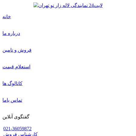
خانه
درباره ما
فروش و تامین
استعلام قیمت
کاتالوگ ها
تماس باما
گفتگوی آنلاین
021-36059872
کارشناس فروش