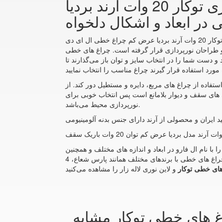
انواع چراغ های خطی توکارمشاوره خرید و سفارش لاین نوری توکار 20 وات آرند بردیا
ر ابعاد و اشکال دلخواه
چراغ لاین نوری توکار 20 وات آرند بردیا عرض کم چراغ خطی ال ای دی LED نسل جدیدی از روشنایی است که امروزه با توجه به اهمیت مصرف انرژی و همچنین نیاز به مدرن بودن محیط
راغ های خطی LED با توجه به اینکه شکل زیبا و مدرنی دارند می‌توانند هم راهکار مناسبی برای تامین نور
 دست شما را در انتخاب سایز و توان باز می‌گذارند تا
استفاده از چراغ های مربع، دایره و مستطیل دور کند. از
های سقف و دیوار بلامانع است پس انتخاب خوبی برای
نورپردازی محیط می‌باشد.
ید ایران و محصولی از آرند دارای جنس بدنه آلومینیومی
 سفارشی را با نام ال فارو در ابعاد و اندازه های مختلف و همچنین
اشکال سفارشی خریداری نمایید. البته انواع چراغ های خطی با برندهای مختلف همانند پارس شعاع، 4M، آرند، FEC، بروکس، تابشگران و غیره را می‌توانید در چراغ خطی مگنتی و لاین نوری
ای خطی توکار
غ های خطی توکار مشابه