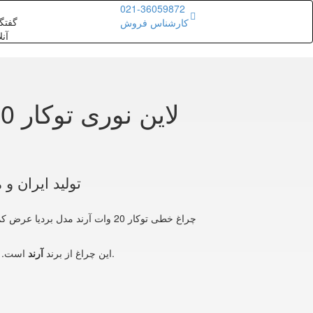
021-36059872
گفتگ
کارشناس فروش
آنل
تولید ایران و
شوید.
این چراغ از برند
آرند
است. ب