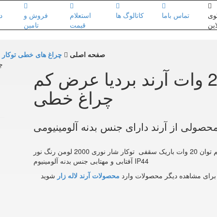
وی
تماس باما
کاتالوگ ها
استعلام
فروش و
د
این
قیمت
تامین
صفحه اصلی
چراغ های خطی توکار
لاین نوری توکار 20 وات آرند بردیا عرض کم
چراغ خطی
 محصولی از آرند دارای جنس بدنه آلومینیومی
چراغ خطی توکار 20 وات آرند مدل بردیا عرض کم توان 20 وات باریک سقفی توکار شار نوری 2000 لومن رنگ نور
آفتابی و مهتابی جنس بدنه آلومینیوم IP44
رای مشاهده دیگر محصولات وارد
محصولات آرند لاله زار