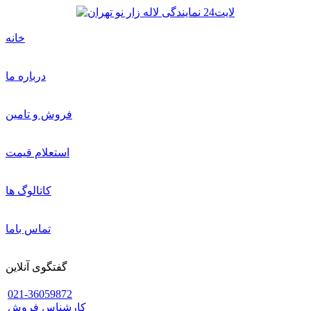
خانه
درباره ما
فروش و تامین
استعلام قیمت
کاتالوگ ها
تماس باما
گفتگوی آنلاین
021-36059872
کارشناس فروش