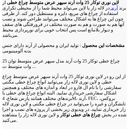
لاین نوری توکار 25 وات آرند سپهر عرض متوسط چراغ خطی
از
برند
آرند
در لاله زار یا لاین می‌تواند محیط شما را از محیطی تکراری
استفاده از چراغ های مربع، دایره و مستطیل دور کند. از طرفی
چون این چراغ ها به اشکال مختلف می‌توانند طراحی شوند و نصب
آنها هم به صورت و هم به صورت مختلف در فرورفتگی های سقف
و دیوار بلامانع است پس انتخاب خوبی برای نورپردازی محیط
می‌باشد.
مشخصات این محصول
: تولید ایران و محصولی از آرند دارای جنس
بدنه آلومینیومی
چراغ خطی توکار 25 وات آرند مدل سپهر عرض متوسط توان 25
وات متوسط ت ...
از این رو در لاین نوری توکار 25 وات آرند سپهر عرض متوسط چراغ
خطی و لاین نوری لاله زار می‌توانید انواع چراغ خطی مگنتی
سفارشی را با نام ال فارو در ابعاد و اندازه های مختلف و همچنین
اشکال سفارشی خریداری نمایید. البته انواع چراغ های خطی با
برندهای مختلف همانند پارس شعاع، 4M، آرند، FEC، بروکس،
تابشگران و غیره را می‌توانید در چراغ خطی مگنتی و لاین نوری لاله
زار خریداری نمایید. در ویدیوی زیر بخشی از پروژه های نصب و اجرا
شده در بخش
چراغ های خطی توکار
و لاین نوری لاله زار را مشاهده
می‌کنید.