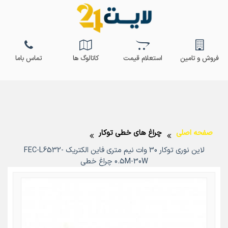
فروش و تامین
استعلام قیمت
کاتالوگ ها
تماس باما
صفحه اصلی
چراغ های خطی توکار
لاین نوری توکار 30 وات نیم متری فاین الکتریک FEC-L6532-
0.5M-30W چراغ خطی