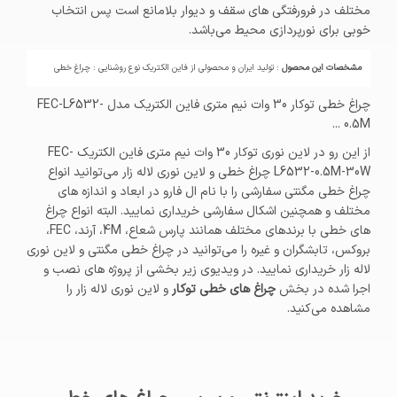
مختلف در فرورفتگی های سقف و دیوار بلامانع است پس انتخاب
خوبی برای نورپردازی محیط می‌باشد.
مشخصات این محصول
: تولید ایران و محصولی از فاین الکتریک نوع روشنایی : چراغ خطی
چراغ خطی توکار 30 وات نیم متری فاین الکتریک مدل FEC-L6532-
0.5M ...
از این رو در لاین نوری توکار 30 وات نیم متری فاین الکتریک FEC-
L6532-0.5M-30W چراغ خطی و لاین نوری لاله زار می‌توانید انواع
چراغ خطی مگنتی سفارشی را با نام ال فارو در ابعاد و اندازه های
مختلف و همچنین اشکال سفارشی خریداری نمایید. البته انواع چراغ
های خطی با برندهای مختلف همانند پارس شعاع، 4M، آرند، FEC،
بروکس، تابشگران و غیره را می‌توانید در چراغ خطی مگنتی و لاین نوری
لاله زار خریداری نمایید. در ویدیوی زیر بخشی از پروژه های نصب و
اجرا شده در بخش
چراغ های خطی توکار
و لاین نوری لاله زار را
مشاهده می‌کنید.