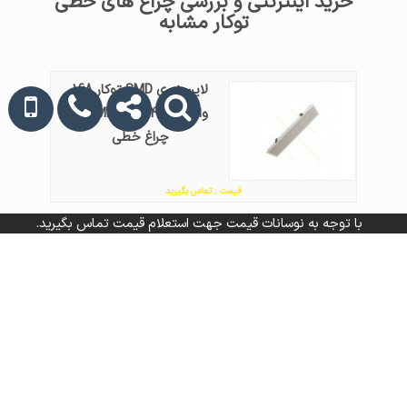
خرید اینترنتی و بررسی چراغ های خطی
توکار مشابه
لاین نوری SMD توکار 168
وات 4M MBPL60P4200R
چراغ خطی
قیمت : تماس بگیرید
با توجه به نوسانات قیمت جهت استعلام قیمت تماس بگیرید.
لاین نوری SMD توکار 108
وات 4M MBPL40P5400R
چراغ خطی
قیمت : تماس بگیرید