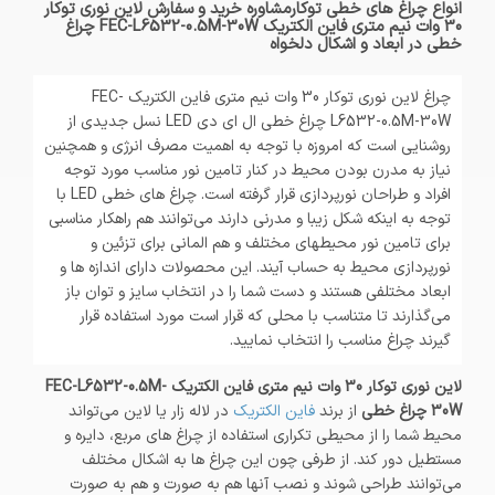
انواع چراغ های خطی توکارمشاوره خرید و سفارش لاین نوری توکار
30 وات نیم متری فاین الکتریک FEC-L6532-0.5M-30W چراغ
خطی در ابعاد و اشکال دلخواه
چراغ لاین نوری توکار 30 وات نیم متری فاین الکتریک FEC-
L6532-0.5M-30W چراغ خطی ال ای دی LED نسل جدیدی از
روشنایی است که امروزه با توجه به اهمیت مصرف انرژی و همچنین
نیاز به مدرن بودن محیط در کنار تامین نور مناسب مورد توجه
افراد و طراحان نورپردازی قرار گرفته است. چراغ های خطی LED با
توجه به اینکه شکل زیبا و مدرنی دارند می‌توانند هم راهکار مناسبی
برای تامین نور محیطهای مختلف و هم المانی برای تزئین و
نورپردازی محیط به حساب آیند. این محصولات دارای اندازه ها و
ابعاد مختلفی هستند و دست شما را در انتخاب سایز و توان باز
می‌گذارند تا متناسب با محلی که قرار است مورد استفاده قرار
گیرند چراغ مناسب را انتخاب نمایید.
لاین نوری توکار 30 وات نیم متری فاین الکتریک FEC-L6532-0.5M-
30W چراغ خطی
از برند
فاین الکتریک
در لاله زار یا لاین می‌تواند
محیط شما را از محیطی تکراری استفاده از چراغ های مربع، دایره و
مستطیل دور کند. از طرفی چون این چراغ ها به اشکال مختلف
می‌توانند طراحی شوند و نصب آنها هم به صورت و هم به صورت