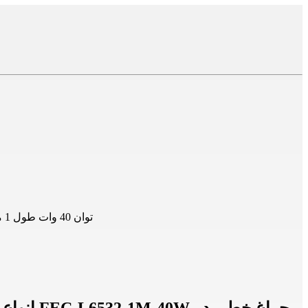
چراغ خطی توکار 40 وات 1 متری فاین الکتریک مدل FEC-L6532-1M-40W توان 40 وات طول 1 متر رنگ بدنه سفید و مشکی رنگ نور آفتابی، مهتابی و یخی توکار