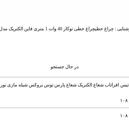
در حال جستجو
 چراغ خطی و لاینر برند های 4m فورام اکووات داتیس افراتاب شعاع الکتریک شعاع پارس توس ب