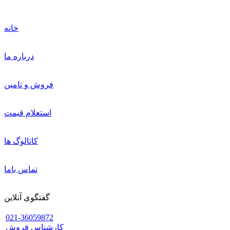
خانه
درباره ما
فروش و تامین
استعلام قیمت
کاتالوگ ها
تماس باما
گفتگوی آنلاین
021-36059872
کارشناس فروش