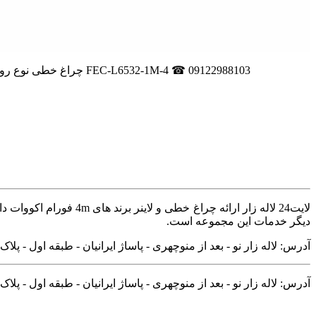
لاین نوری توکار 40 وات 1 متری فاین الکتریک FEC-L6532-1M-40W چراغ خطی نوع روشنایی : چراغ خطیچراغ خطی توکار 40 وات 1 متری فاین الکتریک مدل FEC-L6532-1M-4 ☎ 09122988103
لایت24 لاله زار ارائه
دیگر خدمات این مجموعه است.
آدرس: لاله زار نو - بعد از منوچهری - پاساژ ایرانیان - طبقه اول - پلاک ۱۰۸
آدرس: لاله زار نو - بعد از منوچهری - پاساژ ایرانیان - طبقه اول - پلاک ۱۰۸