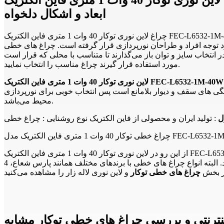
ابعاد و اشکال دلخواه
چراغ لاین نوری توکار 40 وات 1 متری فاین الکتریک FEC-L6532-1M-40W چراغ خطی ال ای دی LED نسل جدیدی از روشنایی است که امروزه با توجه به اهمیت مصرف انرژی و همچنین نیاز به مدرن بودن
رار گرفته است. چراغ های خطی LED با توجه به اینکه شکل زیبا و مدرنی دارند می‌توانند هم راهکار مناسبی برای تامین نور محیطهای
 انتخاب سایز و توان باز می‌گذارند تا متناسب با محلی که قرار است
مورد استفاده قرار گیرند چراغ مناسب را انتخاب نمایید.
ی های سقف و دیوار بلامانع است پس انتخاب خوبی برای نورپردازی
محیط می‌باشد.
ل
: تولید ایران و محصولی از فاین الکتریک نوع روشنایی : چراغ خطی
1 متری فاین الکتریک مدل FEC-L6532-1M-40W ...
از این رو در لاین نوری توکار 40 وات 1 متری فاین الکتریک FEC-L6532-1M-40W چراغ خطی و لاین نوری لاله زار می‌توانید انواع چراغ خطی مگنتی سفارشی را با نام ال فارو در ابعاد و اندازه های مختلف و
همچنین اشکال سفارشی خریداری نمایید. البته انواع چراغ های خطی با برندهای مختلف همانند پارس شعاع، 4M، آرند، FEC، بروکس، تابشگران و غیره را می‌توانید در چراغ خطی مگنتی و لاین نوری لاله زار
در بخش
چراغ های خطی توکار
نترنتی و بررسی چراغ های خطی توکار مشابه