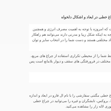
FEC-L9032-0 چراغ خطی ال ای دی LED نسل جدیدی از روشنایی است که امروزه با توجه به اهمیت مصرف انرژی و همچنین
دن محیط در کنار تامین نور مناسب مورد توجه افراد و طراحان نورپردازی قرار گرفته است. چراغ های خطی LED با توجه به اینکه شکل زیبا و مدرنی دارند می‌توانند هم راهکار
اد مختلفی هستند و دست شما را در انتخاب سایز و توان
محیط شما را از محیطی تکراری استفاده از چراغ های مربع،
 مختلف در فرورفتگی های سقف و دیوار بلامانع است پس
و لاین نوری لاله زار می‌توانید انواع چراغ خطی مگنتی سفارشی را با نام ال فارو در ابعاد و اندازه
های مختلف و همچنین اشکال سفارشی خریداری نمایید. البته انواع چراغ های خطی با برندهای مختلف همانند پارس شعاع، 4M، آرند، FEC، بروکس، تابشگران و غیره را می‌توانید در چراغ خطی
وری لاله زار را مشاهده می‌کنید.