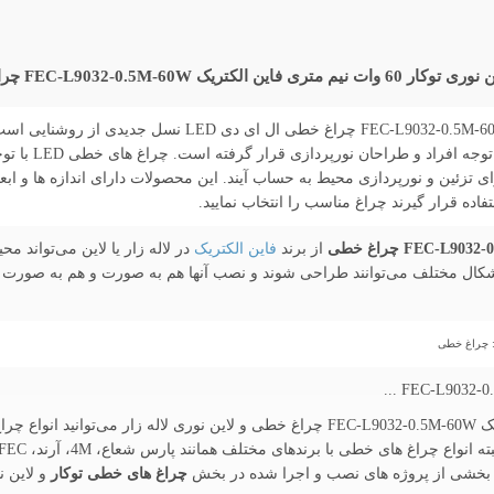
 خطی در ابعاد و اشکال دلخواه
چراغ لاین نوری توکار 60 وات نیم متری فاین الکتریک .5M-60W
نیاز به مدرن بو
 تزئین و نورپردازی محیط به حساب آیند. این محصولات دارای اندازه ها و ابع
اده قرار گیرند چراغ مناسب را انتخاب نمایید.
از برند
فاین الکتریک
در لاله زار یا لاین می‌تواند 
 اشکال مختلف می‌توانند طراحی شوند و نصب آنها هم به صورت و هم به صورت
 : چراغ خطی
از این رو در لاین نوری توکار 60 وات نیم متری فاین الکتریک FEC-L9032-0.5M-60W چراغ خطی 
زیر بخشی از پروژه های نصب و اجرا شده در بخش
چراغ های خطی توکار
و لاین ن