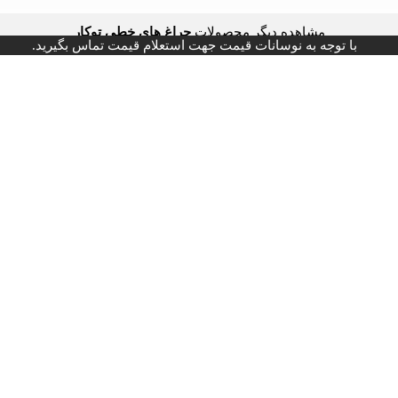
مشاهده دیگر محصولات
چراغ های خطی توکار
با توجه به نوسانات قیمت جهت استعلام قیمت تماس بگیرید.
ر برند های 4m فورام
آدرس: لاله زار نو - بعد از منوچهری - پاساژ ایرانیان - طبقه اول