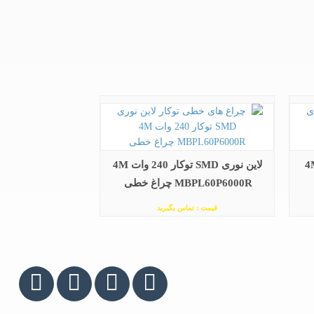
 توکار 96 وات 4M
لاین نوری SMD توکار 240 وات 4M
MBPL60P6000R چراغ خطی
قیمت : تماس بگیرید