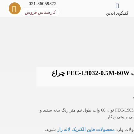
021-36059872
کارشناس فروش
گفتگوی آنلاین
لاین نوری توکار 60 وات نیم متری فاین الکتریک FEC-L9032-0.5M-60W چراغ
چراغ خطی توکار 60 وات نیم متری فاین الکتریک مدل FEC-L9032-0.5M-60W توان 60 وات طول نیم متر رنگ بدنه سفید و
بی و یخی توکار
لات وارد
محصولات فاین الکتریک لاله زار
شوید.