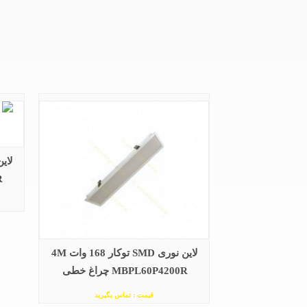
R
لاین نوری SMD توکار 168 وات 4M
MBPL60P4200R چراغ خطی
قیمت : تماس بگیرید