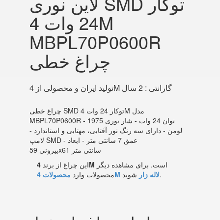
لاین نوری SMD توکار
24 وات 4M
MBPL70P0600R
چراغ خطی
تولید ایران و محصولی از 4M گارانتی : 2 سال
چراغ خطی SMD توکار 24 وات 4M مدل
MBPL70P0600R - توان 24 وات - شار نوری 1975
لومن - دارای سه رنگ نور آفتابی، مهتابی و استاندارد -
لامپ SMD - عمق 7 سانتی متر - ابعاد
بیرونی 59x61 سانتی متر
است. برای مشاهده دیگر
4M
این چراغ از برند
شوید.
محصولات 4M لاله زار
محصولات وارد