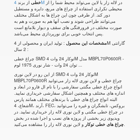
در لاله زار یا لاین می‌تواند محیط شما را از
4M
خطی
از برند
محیطی تکراری استفاده از چراغ های مربع، دایره و مستطیل
دور کند. از طرفی چون این چراغ ها به اشکال مختلف
می‌توانند طراحی شوند و نصب آنها هم به صورت و هم به
صورت مختلف در فرورفتگی های سقف و دیوار بلامانع است
پس انتخاب خوبی برای نورپردازی محیط می‌باشد.
مشخصات این محصول
: تولید ایران و محصولی از 4M گارانتی
: 2 سال
چراغ خطی SMD توکار 24 وات 4M مدل MBPL70P0600R -
توان 24 وات - شار نوری 1975 لوم ...
از این رو در لاین نوری SMD توکار 24 وات 4M
MBPL70P0600R چراغ خطی و لاین نوری لاله زار می‌توانید
انواع چراغ خطی مگنتی سفارشی را با نام ال فارو در ابعاد و
اندازه های مختلف و همچنین اشکال سفارشی خریداری نمایید.
البته انواع چراغ های خطی با برندهای مختلف همانند پارس
شعاع، 4M، آرند، FEC، بروکس، تابشگران و غیره را می‌توانید
در چراغ خطی مگنتی و لاین نوری لاله زار خریداری نمایید. در
ویدیوی زیر بخشی از پروژه های نصب و اجرا شده در بخش
و لاین نوری لاله زار را مشاهده می‌کنید.
چراغ های خطی توکار