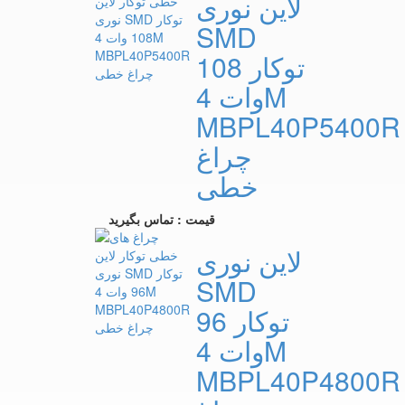
لاین نوری
SMD
توکار 108
وات 4M
MBPL40P5400R
چراغ
خطی
قیمت : تماس بگیرید
لاین نوری
SMD
توکار 96
وات 4M
MBPL40P4800R