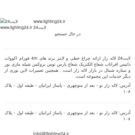
www.lighting24.ir
لایت24
در حال جستجو
لایت24 لاله زار ارائه چراغ خطی و لاینر برند های 4m فورام اکووات
داتیس افراتاب شعاع الکتریک شعاع پارس توس بروکس شیله مازی نور
و ستاره شمال در بازار لاله زار است . همچنین تعمیرات لاین نوری از
دیگر خدمات این مجموعه است.
آدرس: لاله زار نو - بعد از منوچهری - پاساژ ایرانیان - طبقه اول - پلاک
۱۰۸
آدرس: لاله زار نو - بعد از منوچهری - پاساژ ایرانیان - طبقه اول - پلاک
۱۰۸
Info[@]lighting24.ir