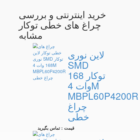
خرید اینترنتی و بررسی
چراغ های خطی توکار
مشابه
لاین نوری
SMD
توکار 168
وات 4M
MBPL60P4200R
چراغ
خطی
قیمت : تماس بگیرید