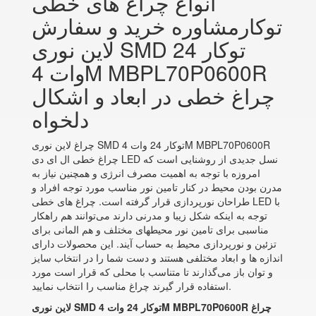
انواع چراغ های خطی
توکارمشاوره خرید و سفارش
لاین نوری SMD توکار 24
وات 4M MBPL70P0600R
چراغ خطی در ابعاد و اشکال
دلخواه
چراغ لاین نوری SMD توکار 24 وات 4M MBPL70P0600R
چراغ خطی ال ای دی LED نسل جدیدی از روشنایی است که
امروزه با توجه به اهمیت مصرف انرژی و همچنین نیاز به
مدرن بودن محیط در کنار تامین نور مناسب مورد توجه افراد و
طراحان نورپردازی قرار گرفته است. چراغ های خطی LED با
توجه به اینکه شکل زیبا و مدرنی دارند می‌توانند هم راهکار
مناسبی برای تامین نور محیطهای مختلف و هم المانی برای
تزئین و نورپردازی محیط به حساب آیند. این محصولات دارای
اندازه ها و ابعاد مختلفی هستند و دست شما را در انتخاب سایز
و توان باز می‌گذارند تا متناسب با محلی که قرار است مورد
استفاده قرار گیرند چراغ مناسب را انتخاب نمایید.
لاین نوری SMD توکار 24 وات 4M MBPL70P0600R چراغ