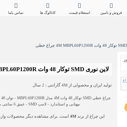
فروش و تامین
استعلام قیمت
کاتالوگ ها
تماس باما
لاین نوری SMD توکار 48 وات 4M MBPL60P1200R چراغ خطی
تولید ایران و محصولی از 4M گارانتی : 2 سال
مهتابی و استاندارد - لامپ SMD - عمق 6 سانتی متر - ابعاد بیرونی 119x121 سانتی متر
این چراغ از برند
4M
است. برای مشاهده دیگر محصولات وار