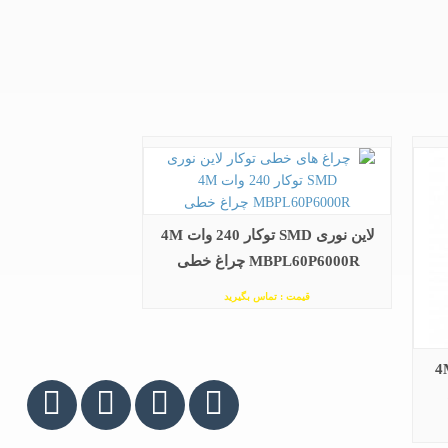
لاین نوری SMD توکار 240 وات 4M
MBPL60P6000R چراغ خطی
قیمت : تماس بگیرید
 توکار 96 وات 4M