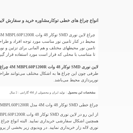
انواع چراغ های خطی توکارمشاوره خرید و سفارش لاین نوری SMD توکار 48 وات 4M MBPL60P1200R چراغ خطی در ابعاد
تامین نور محیطهای مختلف و هم المانی برای تزئین و نور
تا متناسب با محلی که قرار است مورد استفاده قرار گیرن
لاین نوری SMD توکار 48 وات 4M MBPL60P1200R چراغ خطی
طرفی چون این چراغ ها به اشکال مختلف می‌توانند طراح
نورپردازی محیط می‌باشد.
مشخصات این محصول
: تولید ایران و محصولی از 4M گارانتی : 2 سال
چراغ خطی SMD توکار 48 وات 4M مدل MBPL60P1200R - توان 48 وات - شار نوری 3950 لوم ...
نوری لاله زار خریداری نمایید. در ویدیوی زیر بخشی از 