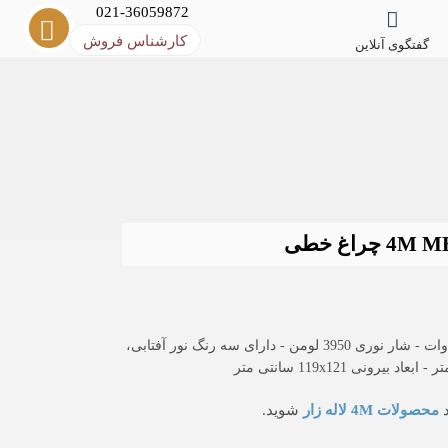
021-36059872
کارشناس فروش
گفتگوی آنلاین
چراغ خطی SMD توکار 48 وات 4M مدل MBPL60P1200R - توان 48 وات - شار نوری 3950 لومن - دارای سه رنگ نور آفتابی،
د
محصولات 4M لاله زار
شوید.