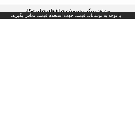
مشاهده دیگر محصولات
چراغ های خطی توکار
با توجه به نوسانات قیمت جهت استعلام قیمت تماس بگیرید.
ر برند های 4m فورام
آدرس: لاله زار نو - بعد از منوچهری - پاساژ ایرانیان - طبقه اول