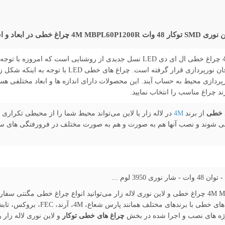
 و اشکال دلخواه
چراغ لاین نوری SMD توکار 48 وات 4M MBPL60P1200R چراغ خطی ال ای دی LED نسل جدی
محیط در کنار تامین نور مناسب مورد توجه افراد و طراحان 
پردازی محیط به حساب آیند. این محصولات دارای اندازه ها و ابعاد مختلفی هست
د چراغ مناسب را انتخاب نمایید.
از برند
4M
در لاله زار یا لاین می‌تواند محیط شما را از محیطی تکراری 
ی شوند و نصب آنها هم به صورت و هم به صورت مختلف در فرورفتگی های سق
از این رو در لاین نوری SMD توکار 48 وات 4M MBPL60P1200R چراغ خطی و لاین نوری لاله زار می‌توانید انوا
همچنین اشکال سفارشی خریداری نمایید. 
پروژه های نصب و اجرا شده در بخش
چراغ های خطی توکار
و لاین نوری لاله زار 