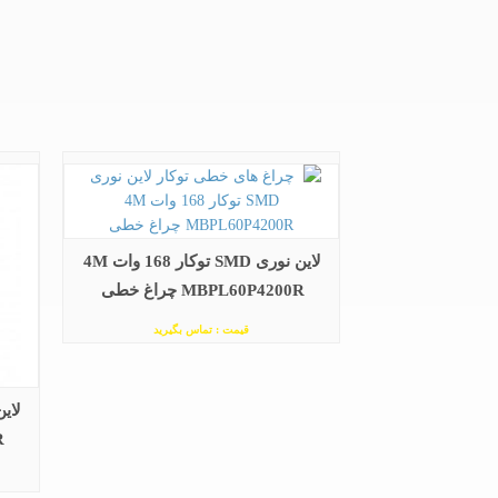
لاین نوری SMD توکار 168 وات 4M
MBPL60P4200R چراغ خطی
قیمت : تماس بگیرید
R