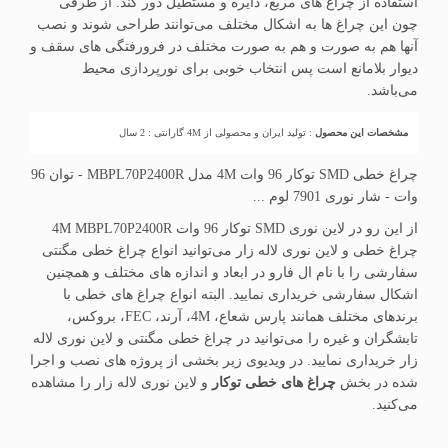
استفاده از چراغ های مربع، دایره و مستطیل دور کند. از طرفی
چون این چراغ ها به اشکال مختلف می‌توانند طراحی شوند و نصب
آنها هم به صورت و هم به صورت مختلف در فرورفتگی های سقف و
دیوار بلامانع است پس انتخاب خوبی برای نورپردازی محیط
می‌باشد.
مشخصات این محصول
: تولید ایران و محصولی از 4M گارانتی : 2 سال
چراغ خطی SMD توکار 96 وات 4M مدل MBPL70P2400R - توان 96
وات - شار نوری 7901 لوم ...
از این رو در لاین نوری SMD توکار 96 وات 4M MBPL70P2400R
چراغ خطی و لاین نوری لاله زار می‌توانید انواع چراغ خطی مگنتی
سفارشی را با نام ال فارو در ابعاد و اندازه های مختلف و همچنین
اشکال سفارشی خریداری نمایید. البته انواع چراغ های خطی با
برندهای مختلف همانند پارس شعاع، 4M، آرند، FEC، بروکس،
تابشگران و غیره را می‌توانید در چراغ خطی مگنتی و لاین نوری لاله
زار خریداری نمایید. در ویدیوی زیر بخشی از پروژه های نصب و اجرا
شده در بخش
چراغ های خطی توکار
و لاین نوری لاله زار را مشاهده
می‌کنید.