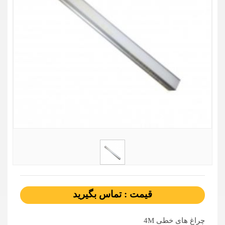
قیمت : تماس بگیرید
چراغ های خطی 4M