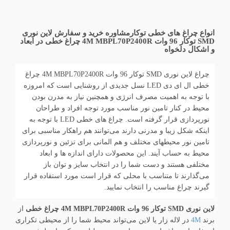
انواع چراغ های خطی توکارمشاوره خرید و سفارش لاین نوری
SMD توکار 96 وات 4M MBPL70P2400R چراغ خطی در ابعاد
و اشکال دلخواه
چراغ لاین نوری SMD توکار 96 وات 4M MBPL70P2400R چراغ
خطی ال ای دی LED نسل جدیدی از روشنایی است که امروزه
با توجه به اهمیت مصرف انرژی و همچنین نیاز به مدرن بودن
محیط در کنار تامین نور مناسب مورد توجه افراد و طراحان
نورپردازی قرار گرفته است. چراغ های خطی LED با توجه به
اینکه شکل زیبا و مدرنی دارند می‌توانند هم راهکار مناسبی برای
تامین نور محیطهای مختلف و هم المانی برای تزئین و نورپردازی
محیط به حساب آیند. این محصولات دارای اندازه ها و ابعاد
مختلفی هستند و دست شما را در انتخاب سایز و توان باز
می‌گذارند تا متناسب با محلی که قرار است مورد استفاده قرار
گیرند چراغ مناسب را انتخاب نمایید.
لاین نوری SMD توکار 96 وات 4M MBPL70P2400R چراغ خطی
از
برند
4M
در لاله زار یا لاین می‌تواند محیط شما را از محیطی تکراری