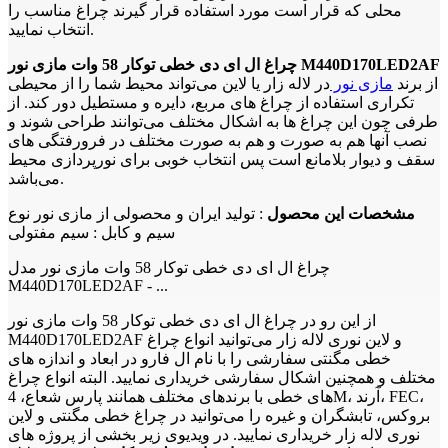
محلی که قرار است مورد استفاده قرار گیرند چراغ مناسب را
انتخاب نمایید.
چراغ ال ای دی خطی توکار 58 وات مازی نور M440D170LED2AF
از برند
مازی نور
در لاله زار یا لاین می‌تواند محیط شما را از محیطی
تکراری استفاده از چراغ های مربع، دایره و مستطیل دور کند. از
طرفی چون این چراغ ها به اشکال مختلف می‌توانند طراحی شوند و
نصب آنها هم به صورت و هم به صورت مختلف در فرورفتگی های
سقف و دیوار بلامانع است پس انتخاب خوبی برای نورپردازی محیط
می‌باشد.
مشخصات این محصول
: تولید ایران و محصولی از مازی نور نوع
سیم و کابل : سیم مفتولی
چراغ ال ای دی خطی توکار 58 وات مازی نور مدل
M440D170LED2AF - ...
از این رو در چراغ ال ای دی خطی توکار 58 وات مازی نور
M440D170LED2AF و لاین نوری لاله زار می‌توانید انواع چراغ
خطی مگنتی سفارشی را با نام ال فارو در ابعاد و اندازه های
مختلف و همچنین اشکال سفارشی خریداری نمایید. البته انواع چراغ
های خطی با برندهای مختلف همانند پارس شعاع، 4M، آرند، FEC،
بروکس، تابشگران و غیره را می‌توانید در چراغ خطی مگنتی و لاین
نوری لاله زار خریداری نمایید. در ویدیوی زیر بخشی از پروژه های