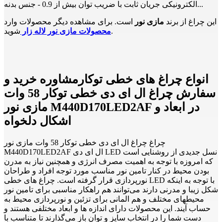
الکترونیکی جریان ثابت با ضریب توان بیش از 0.9 - جنس بدنه...
این چراغ از برند
مازی نور
است. برای مشاهده دیگر محصولات وارد
شوید.
محصولات مازی نور لاله زار
انواع چراغ های خطی توکارمشاوره خرید و
سفارش چراغ ال ای دی خطی توکار 58 وات
مازی نور M440D170LED2AF در ابعاد و
اشکال دلخواه
چراغ چراغ ال ای دی خطی توکار 58 وات مازی نور
M440D170LED2AF ال ای دی LED نسل جدیدی از روشنایی است
که امروزه با توجه به اهمیت مصرف انرژی و همچنین نیاز به مدرن
بودن محیط در کنار تامین نور مناسب مورد توجه افراد و طراحان
نورپردازی قرار گرفته است. چراغ های خطی LED با توجه به اینکه
شکل زیبا و مدرنی دارند می‌توانند هم راهکار مناسبی برای تامین نور
محیطهای مختلف و هم المانی برای تزئین و نورپردازی محیط به
حساب آیند. این محصولات دارای اندازه ها و ابعاد مختلفی هستند و
دست شما را در انتخاب سایز و توان باز می‌گذارند تا متناسب با