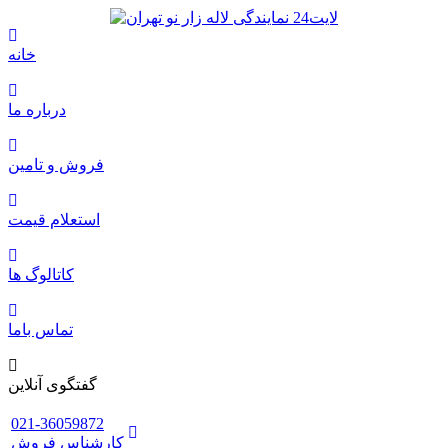
خانه
درباره ما
فروش و تامین
استعلام قیمت
کاتالوگ ها
تماس باما
گفتگوی آنلاین
021-36059872
کارشناس فروش