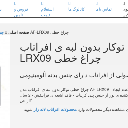
وی
تماس باما
کاتالوگ ها
استعلام
فروش و
د
این
قیمت
تامین
لاین نوری توکار بدون لبه ی افراتاب AF-LRX09 چراغ خطی
صفحه اصلی
چر
وکار بدون لبه ی افراتاب AF-
LRX09 چراغ خطی
ولی از افراتاب دارای جنس بدنه آلومینیومی
چراغ خطی توکار بدون لبه ی افراتاب مدل AF-LRX09 - عرض 9 سانتی متر - رنگ نور آفتابی و صدفی - عدم ایجاد
فلیکر - قابلیت نصب در دیوار کاذب و سقف - پخش کننده ی نور از جنس پلی کربنات - فاقد اشعه ی فرابنفش - 2 سال
گارانتی
 مشاهده دیگر محصولات وارد
محصولات افراتاب لاله زار