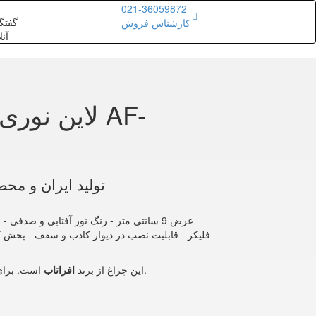
021-36059872
گفتگ
کارشناس فروش
آنل
لاین نوری ت
تولید ایران و محص
شوید.
این چراغ از برند
افراتاب
است. برای