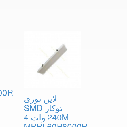
00R
لاین نوری
SMD توکار
240 وات 4M
MBPL60P6000R