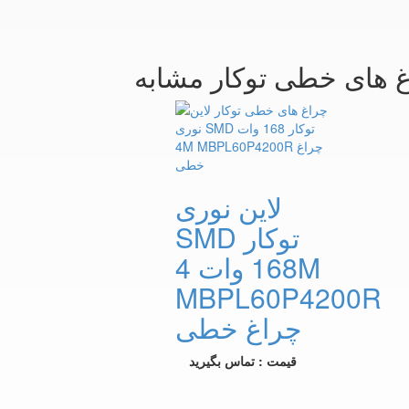
غ های خطی توکار مشابه
لاین نوری
SMD توکار
168 وات 4M
MBPL60P4200R
چراغ خطی
قیمت : تماس بگیرید