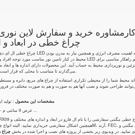
ارمشاوره خرید و سفارش لاین نوری ت
AF-LRX09 چراغ خطی در ابعاد
محیط در کنار تامین نور مناسب مورد توجه افراد و طراحان نورپردازی قرار گرفته است. 
ئین و نورپردازی محیط به حساب آیند. این محصولات دارای اندازه ها و ابعاد م
می‌گذارند تا متناسب با محلی که قرار است مورد استفاده قرار گیرند چراغ مناسب را انتخاب نمایید.
‌تواند محیط شما را از محیطی تکراری استفاده از چراغ های مربع، دایره و مستطی
‌توانند طراحی شوند و نصب آنها هم به صورت و هم به صورت مختلف در فرور
مشخصات این محصول
: تولید ا
چراغ خطی توکار بدون لبه ی افراتاب مدل AF-LRX09 - عرض 9 سانتی م ...
اری نمایید. در ویدیوی زیر بخشی از پروژه های نصب و اجرا شده در بخش
چراغ ه