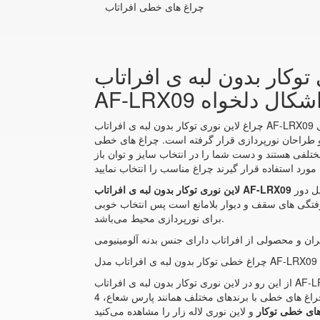
چراغ های خطی افراتاب
وکار بدون لبه ی افراتاب
 و اشکال دلخواه
چراغ لاین نوری توکار بدون لبه ی افراتاب AF-LRX09 چراغ خطی ال ای دی LED نسل جدیدی از روشنایی است که امروزه با توجه به اهمیت مصرف انرژی و همچنین نیاز به مدرن بودن
چراغ های خطی LED با توجه به اینکه شکل زیبا و مدرنی دارند می‌توانند هم راهکار مناسبی برای
ختلفی هستند و دست شما را در انتخاب سایز و توان باز
ل دور
فتگی های سقف و دیوار بلامانع است پس انتخاب خوبی
برای نورپردازی محیط می‌باشد.
یران و محصولی از افراتاب دارای جنس بدنه آلومینیومی
از این رو در لاین نوری توکار بدون لبه ی افراتاب AF-LRX09 چراغ خطی و لاین نوری لاله زار می‌توانید انواع چراغ خطی مگنتی سفارشی را با نام ال فارو در ابعاد و اندازه های مختلف و
همچنین اشکال سفارشی خریداری نمایید. البته انواع چراغ های خطی با برندهای مختلف همانند پارس شعاع، 4M، آرند، FEC، بروکس، تابشگران و غیره را می‌توانید در چراغ خطی مگنتی و
ای خطی توکار