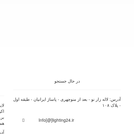
در حال جستجو
آدرس: لاله زار نو - بعد از منوچهری - پاساژ ایرانیان - طبقه اول
- پلاک ۱۰۸
اک
برو
Info[@]lighting24.ir
همچ
آدر