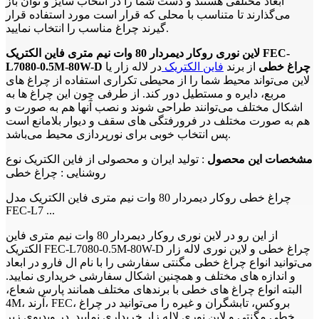
ابعاد مختلفی هستند و دست شما را در انتخاب سایز و توان باز
می‌گذارند تا متناسب با محلی که قرار است مورد استفاده قرار
گیرند چراغ مناسب را انتخاب نمایید.
لاین نوری روکار دیمردار 80 وات نیم متری فاین الکتریک FEC-
L7080-0.5M-80W-D چراغ خطی
از برند
فاین الکتریک
در لاله زار یا
لاین می‌تواند محیط شما را از محیطی تکراری استفاده از چراغ های
مربع، دایره و مستطیل دور کند. از طرفی چون این چراغ ها به
اشکال مختلف می‌توانند طراحی شوند و نصب آنها هم به صورت و
هم به صورت مختلف در فرورفتگی های سقف و دیوار بلامانع است
پس انتخاب خوبی برای نورپردازی محیط می‌باشد.
مشخصات این محصول
: تولید ایران و محصولی از فاین الکتریک نوع
روشنایی : چراغ خطی
چراغ خطی روکار دیمردار 80 وات نیم متری فاین الکتریک مدل
FEC-L7 ...
از این رو در لاین نوری روکار دیمردار 80 وات نیم متری فاین
الکتریک FEC-L7080-0.5M-80W-D چراغ خطی و لاین نوری لاله زار
می‌توانید انواع چراغ خطی مگنتی سفارشی را با نام ال فارو در ابعاد
و اندازه های مختلف و همچنین اشکال سفارشی خریداری نمایید.
البته انواع چراغ های خطی با برندهای مختلف همانند پارس شعاع،
4M، آرند، FEC، بروکس، تابشگران و غیره را می‌توانید در چراغ
خطی مگنتی و لاین نوری لاله زار خریداری نمایید. در ویدیوی زیر