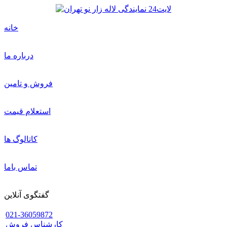
خانه
درباره ما
فروش و تامین
استعلام قیمت
کاتالوگ ها
تماس باما
گفتگوی آنلاین
021-36059872
کارشناس فروش