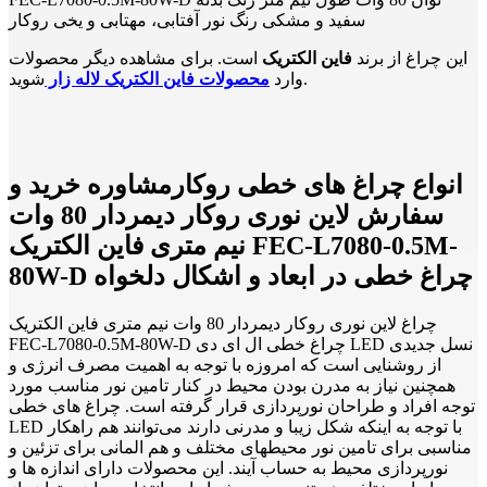
سفید و مشکی رنگ نور آفتابی، مهتابی و یخی روکار
این چراغ از برند
فاین الکتریک
است. برای مشاهده دیگر محصولات
شوید.
وارد
محصولات فاین الکتریک لاله زار
انواع چراغ های خطی روکارمشاوره خرید و
سفارش لاین نوری روکار دیمردار 80 وات
نیم متری فاین الکتریک FEC-L7080-0.5M-
80W-D چراغ خطی در ابعاد و اشکال دلخواه
چراغ لاین نوری روکار دیمردار 80 وات نیم متری فاین الکتریک
FEC-L7080-0.5M-80W-D چراغ خطی ال ای دی LED نسل جدیدی
از روشنایی است که امروزه با توجه به اهمیت مصرف انرژی و
همچنین نیاز به مدرن بودن محیط در کنار تامین نور مناسب مورد
توجه افراد و طراحان نورپردازی قرار گرفته است. چراغ های خطی
LED با توجه به اینکه شکل زیبا و مدرنی دارند می‌توانند هم راهکار
مناسبی برای تامین نور محیطهای مختلف و هم المانی برای تزئین و
نورپردازی محیط به حساب آیند. این محصولات دارای اندازه ها و