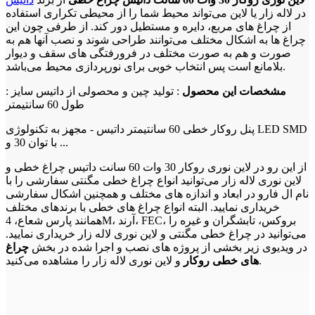
در لاله زار یا لاین می‌تواند محیط شما را از محیطی تکراری استفاده
از چراغ های مربع، دایره و مستطیل دور کند. از طرفی چون این
چراغ ها به اشکال مختلف می‌توانند طراحی شوند و نصب آنها هم به
صورت و هم به صورت مختلف در فرورفتگی های سقف و دیوار
بلامانع است پس انتخاب خوبی برای نورپردازی محیط می‌باشد.
مشخصات این محصول
: تولید چین و محصولی از داتیس سایز :
طول 60 سانتیمتر
پنل روکار خطی 60 سانتیمتر داتیس - مجهز به تکنولوژی LED SMD
با توان 30 و ...
از این رو در لاین نوری روکار 30 وات 60 سانت داتیس چراغ خطی و
لاین نوری لاله زار می‌توانید انواع چراغ خطی مگنتی سفارشی را با
نام ال فارو در ابعاد و اندازه های مختلف و همچنین اشکال سفارشی
خریداری نمایید. البته انواع چراغ های خطی با برندهای مختلف
همانند پارس شعاع، 4M، آرند، FEC، بروکس، تابشگران و غیره را
می‌توانید در چراغ خطی مگنتی و لاین نوری لاله زار خریداری نمایید.
در ویدیوی زیر بخشی از پروژه های نصب و اجرا شده در بخش
چراغ
و لاین نوری لاله زار را مشاهده می‌کنید.
های خطی روکار