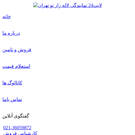
خانه
درباره ما
فروش و تامین
استعلام قیمت
کاتالوگ ها
تماس باما
گفتگوی آنلاین
021-36059872
کارشناس فروش