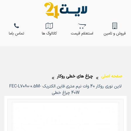
فروش و تامین
استعلام قیمت
کاتالوگ ها
تماس باما
صفحه اصلی
چراغ های خطی روکار
لاین نوری روکار 40 وات نیم متری فاین الکتریک FEC-L7080-0.5M-
40W چراغ خطی