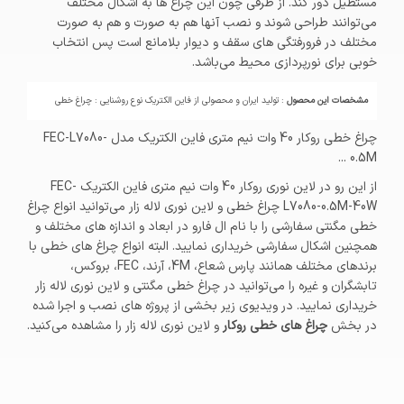
مستطیل دور کند. از طرفی چون این چراغ ها به اشکال مختلف
می‌توانند طراحی شوند و نصب آنها هم به صورت و هم به صورت
مختلف در فرورفتگی های سقف و دیوار بلامانع است پس انتخاب
خوبی برای نورپردازی محیط می‌باشد.
مشخصات این محصول
: تولید ایران و محصولی از فاین الکتریک نوع روشنایی : چراغ خطی
چراغ خطی روکار 40 وات نیم متری فاین الکتریک مدل FEC-L7080-
0.5M ...
از این رو در لاین نوری روکار 40 وات نیم متری فاین الکتریک FEC-
L7080-0.5M-40W چراغ خطی و لاین نوری لاله زار می‌توانید انواع چراغ
خطی مگنتی سفارشی را با نام ال فارو در ابعاد و اندازه های مختلف و
همچنین اشکال سفارشی خریداری نمایید. البته انواع چراغ های خطی با
برندهای مختلف همانند پارس شعاع، 4M، آرند، FEC، بروکس،
تابشگران و غیره را می‌توانید در چراغ خطی مگنتی و لاین نوری لاله زار
خریداری نمایید. در ویدیوی زیر بخشی از پروژه های نصب و اجرا شده
در بخش
چراغ های خطی روکار
و لاین نوری لاله زار را مشاهده می‌کنید.