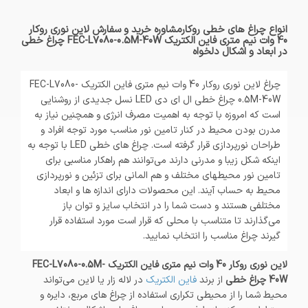
انواع چراغ های خطی روکارمشاوره خرید و سفارش لاین نوری روکار
40 وات نیم متری فاین الکتریک FEC-L7080-0.5M-40W چراغ خطی
در ابعاد و اشکال دلخواه
چراغ لاین نوری روکار 40 وات نیم متری فاین الکتریک FEC-L7080-
0.5M-40W چراغ خطی ال ای دی LED نسل جدیدی از روشنایی
است که امروزه با توجه به اهمیت مصرف انرژی و همچنین نیاز به
مدرن بودن محیط در کنار تامین نور مناسب مورد توجه افراد و
طراحان نورپردازی قرار گرفته است. چراغ های خطی LED با توجه به
اینکه شکل زیبا و مدرنی دارند می‌توانند هم راهکار مناسبی برای
تامین نور محیطهای مختلف و هم المانی برای تزئین و نورپردازی
محیط به حساب آیند. این محصولات دارای اندازه ها و ابعاد
مختلفی هستند و دست شما را در انتخاب سایز و توان باز
می‌گذارند تا متناسب با محلی که قرار است مورد استفاده قرار
گیرند چراغ مناسب را انتخاب نمایید.
لاین نوری روکار 40 وات نیم متری فاین الکتریک FEC-L7080-0.5M-
40W چراغ خطی
از برند
فاین الکتریک
در لاله زار یا لاین می‌تواند
محیط شما را از محیطی تکراری استفاده از چراغ های مربع، دایره و