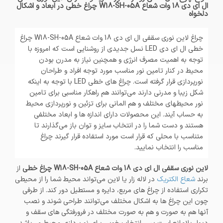
ال ای دی 18 وات شعاع W18-SH-05A چراغ خطی در ابعاد و اشکال
دلخواه
چراغ لاین نوری سقفی ال ای دی 18 وات شعاع W18-SH-05A چراغ
خطی ال ای دی LED نسل جدیدی از روشنایی است که امروزه با
توجه به اهمیت مصرف انرژی و همچنین نیاز به مدرن بودن
محیط در کنار تامین نور مناسب مورد توجه افراد و طراحان
نورپردازی قرار گرفته است. چراغ های خطی LED با توجه به اینکه
شکل زیبا و مدرنی دارند می‌توانند هم راهکار مناسبی برای تامین
نور محیطهای مختلف و هم المانی برای تزئین و نورپردازی محیط
به حساب آیند. این محصولات دارای اندازه ها و ابعاد مختلفی
هستند و دست شما را در انتخاب سایز و توان باز می‌گذارند تا
متناسب با محلی که قرار است مورد استفاده قرار گیرند چراغ
مناسب را انتخاب نمایید.
لاین نوری سقفی ال ای دی 18 وات شعاع W18-SH-05A چراغ خطی
از
برند
شعاع الکتریک
در لاله زار یا لاین می‌تواند محیط شما را از محیطی
تکراری استفاده از چراغ های مربع، دایره و مستطیل دور کند. از طرفی
چون این چراغ ها به اشکال مختلف می‌توانند طراحی شوند و نصب
آنها هم به صورت و هم به صورت مختلف در فرورفتگی های سقف و