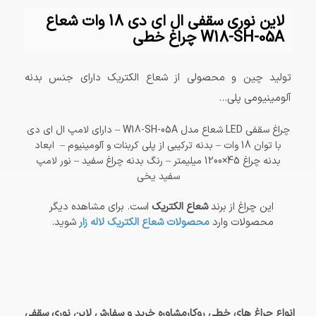
لاین نوری سقفی ال ای دی 18 وات شعاع
W18-SH-05A چراغ خطی
تولید چین و محصولی از شعاع الکتریک دارای جنس بدنه
آلومینیومی پلی...
چراغ سقفی LED شعاع مدل W18-SH-05A – دارای لامپ ال ای دی
با توان 18 وات – بدنه ترکیبی از پلی کربنات و آلومینیوم – ابعاد
بدنه چراغ 45×1200 میلیمتر – رنگ بدنه چراغ سفید – نور لامپ
سفید یخی
این چراغ از برند
شعاع الکتریک
است. برای مشاهده دیگر
محصولات وارد
محصولات شعاع الکتریک لاله زار
شوید.
انواع چراغ های خطی روکارمشاوره خرید و سفارش لاین نوری سقفی