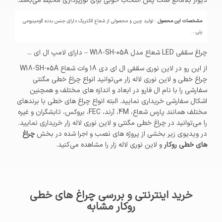
دیوار بلامانع است پس انتخاب خوبی برای نورپردازی محیط می‌باشد.
مشخصات این محصول
: تولید چین و محصولی از شعاع الکتریک دارای جنس بدنه آلومینیومی
پلی...
چراغ سقفی LED شعاع مدل W18-SH-05A – دارای لامپ ال ای ...
از این رو در لاین نوری سقفی ال ای دی 18 وات شعاع W18-SH-05A
چراغ خطی و لاین نوری لاله زار می‌توانید انواع چراغ خطی مگنتی
سفارشی را با نام ال فارو در ابعاد و اندازه های مختلف و همچنین
اشکال سفارشی خریداری نمایید. البته انواع چراغ های خطی با برندهای
مختلف همانند پارس شعاع، 4M، آرند، FEC، بروکس، تابشگران و غیره
را می‌توانید در چراغ خطی مگنتی و لاین نوری لاله زار خریداری نمایید.
در ویدیوی زیر بخشی از پروژه های نصب و اجرا شده در بخش
چراغ
های خطی روکار
و لاین نوری لاله زار را مشاهده می‌کنید.
خرید اینترنتی و بررسی چراغ های خطی
روکار مشابه