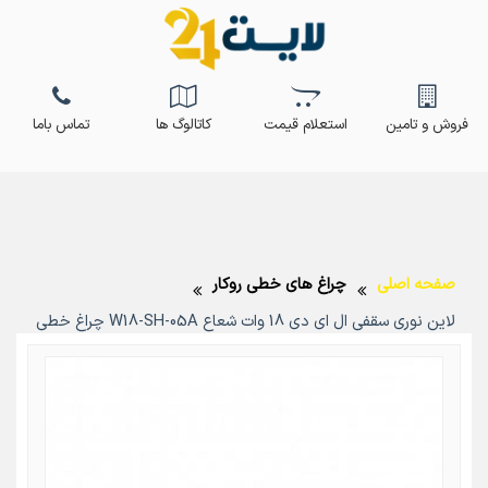
فروش و تامین
استعلام قیمت
کاتالوگ ها
تماس باما
صفحه اصلی
چراغ های خطی روکار
لاین نوری سقفی ال ای دی 18 وات شعاع W18-SH-05A چراغ خطی