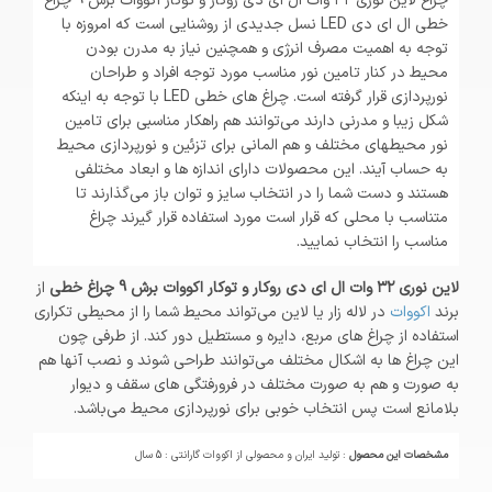
چراغ لاین نوری ۳۲ وات ال ای دی روکار و توکار اکووات برش 9 چراغ
خطی ال ای دی LED نسل جدیدی از روشنایی است که امروزه با
توجه به اهمیت مصرف انرژی و همچنین نیاز به مدرن بودن
محیط در کنار تامین نور مناسب مورد توجه افراد و طراحان
نورپردازی قرار گرفته است. چراغ های خطی LED با توجه به اینکه
شکل زیبا و مدرنی دارند می‌توانند هم راهکار مناسبی برای تامین
نور محیطهای مختلف و هم المانی برای تزئین و نورپردازی محیط
به حساب آیند. این محصولات دارای اندازه ها و ابعاد مختلفی
هستند و دست شما را در انتخاب سایز و توان باز می‌گذارند تا
متناسب با محلی که قرار است مورد استفاده قرار گیرند چراغ
مناسب را انتخاب نمایید.
لاین نوری ۳۲ وات ال ای دی روکار و توکار اکووات برش 9 چراغ خطی
از
برند
اکووات
در لاله زار یا لاین می‌تواند محیط شما را از محیطی تکراری
استفاده از چراغ های مربع، دایره و مستطیل دور کند. از طرفی چون
این چراغ ها به اشکال مختلف می‌توانند طراحی شوند و نصب آنها هم
به صورت و هم به صورت مختلف در فرورفتگی های سقف و دیوار
بلامانع است پس انتخاب خوبی برای نورپردازی محیط می‌باشد.
مشخصات این محصول
: تولید ایران و محصولی از اکووات گارانتی : 5 سال