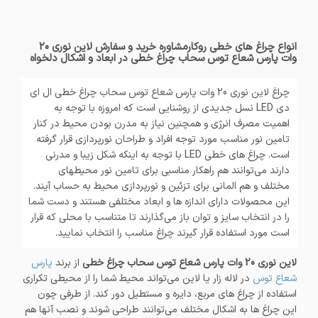
انواع چراغ های خطی روکارمشاوره خرید و سفارش لاین نوری 20
وات پارس شعاع توس سحاب چراغ خطی در ابعاد و اشکال دلخواه
چراغ لاین نوری 20 وات پارس شعاع توس سحاب چراغ خطی ال ای
دی LED نسل جدیدی از روشنایی است که امروزه با توجه به
اهمیت مصرف انرژی و همچنین نیاز به مدرن بودن محیط در کنار
تامین نور مناسب مورد توجه افراد و طراحان نورپردازی قرار گرفته
است. چراغ های خطی LED با توجه به اینکه شکل زیبا و مدرنی
دارند می‌توانند هم راهکار مناسبی برای تامین نور محیطهای
مختلف و هم المانی برای تزئین و نورپردازی محیط به حساب آیند.
این محصولات دارای اندازه ها و ابعاد مختلفی هستند و دست شما
را در انتخاب سایز و توان باز می‌گذارند تا متناسب با محلی که قرار
است مورد استفاده قرار گیرند چراغ مناسب را انتخاب نمایید.
لاین نوری 20 وات پارس شعاع توس سحاب چراغ خطی
از برند
پارس
شعاع توس
در لاله زار یا لاین می‌تواند محیط شما را از محیطی تکراری
استفاده از چراغ های مربع، دایره و مستطیل دور کند. از طرفی چون
این چراغ ها به اشکال مختلف می‌توانند طراحی شوند و نصب آنها هم