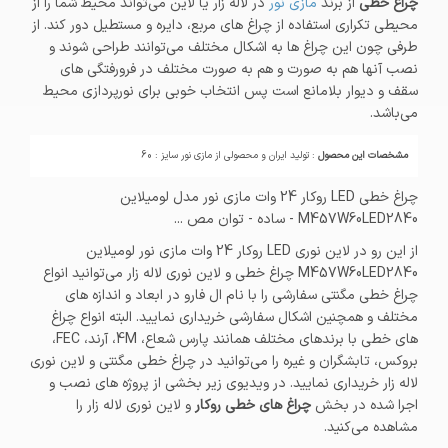
چراغ خطی
از برند
مازی نور
در لاله زار یا لاین می‌تواند محیط شما را از
محیطی تکراری استفاده از چراغ های مربع، دایره و مستطیل دور کند. از
طرفی چون این چراغ ها به اشکال مختلف می‌توانند طراحی شوند و
نصب آنها هم به صورت و هم به صورت مختلف در فرورفتگی های
سقف و دیوار بلامانع است پس انتخاب خوبی برای نورپردازی محیط
می‌باشد.
مشخصات این محصول
: تولید ایران و محصولی از مازی نور سایز : 60
چراغ خطی LED روکار 24 وات مازی نور مدل لومیلاین
M457W60LED2840 - ساده - توان مص ...
از این رو در لاین نوری LED روکار 24 وات مازی نور لومیلاین
M457W60LED2840 چراغ خطی و لاین نوری لاله زار می‌توانید انواع
چراغ خطی مگنتی سفارشی را با نام ال فارو در ابعاد و اندازه های
مختلف و همچنین اشکال سفارشی خریداری نمایید. البته انواع چراغ
های خطی با برندهای مختلف همانند پارس شعاع، 4M، آرند، FEC،
بروکس، تابشگران و غیره را می‌توانید در چراغ خطی مگنتی و لاین نوری
لاله زار خریداری نمایید. در ویدیوی زیر بخشی از پروژه های نصب و
اجرا شده در بخش
چراغ های خطی روکار
و لاین نوری لاله زار را
مشاهده می‌کنید.