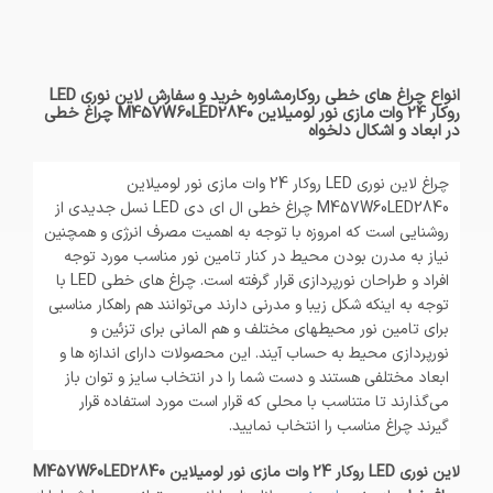
انواع چراغ های خطی روکارمشاوره خرید و سفارش لاین نوری LED
روکار 24 وات مازی نور لومیلاین M457W60LED2840 چراغ خطی
در ابعاد و اشکال دلخواه
چراغ لاین نوری LED روکار 24 وات مازی نور لومیلاین
M457W60LED2840 چراغ خطی ال ای دی LED نسل جدیدی از
روشنایی است که امروزه با توجه به اهمیت مصرف انرژی و همچنین
نیاز به مدرن بودن محیط در کنار تامین نور مناسب مورد توجه
افراد و طراحان نورپردازی قرار گرفته است. چراغ های خطی LED با
توجه به اینکه شکل زیبا و مدرنی دارند می‌توانند هم راهکار مناسبی
برای تامین نور محیطهای مختلف و هم المانی برای تزئین و
نورپردازی محیط به حساب آیند. این محصولات دارای اندازه ها و
ابعاد مختلفی هستند و دست شما را در انتخاب سایز و توان باز
می‌گذارند تا متناسب با محلی که قرار است مورد استفاده قرار
گیرند چراغ مناسب را انتخاب نمایید.
لاین نوری LED روکار 24 وات مازی نور لومیلاین M457W60LED2840