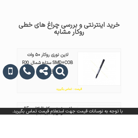
خرید اینترنتی و بررسی چراغ های خطی
روکار مشابه
لاین نوری روکار 50 وات
SMD+COB ستاره شمال RX1
چراغ خطی
قیمت : تماس بگیرید
لاین نوری روکار افراتاب AF-
با توجه به نوسانات قیمت جهت استعلام قیمت تماس بگیرید.
LS06 چراغ خطی