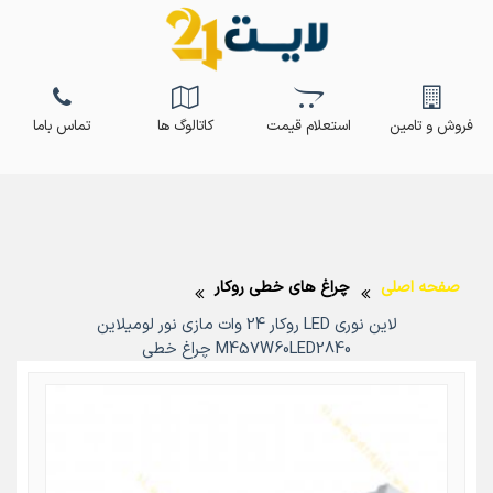
فروش و تامین
استعلام قیمت
کاتالوگ ها
تماس باما
صفحه اصلی
چراغ های خطی روکار
لاین نوری LED روکار 24 وات مازی نور لومیلاین
M457W60LED2840 چراغ خطی