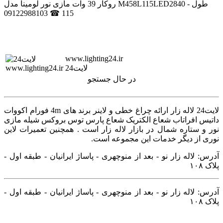
روکار 39 وات مازی نور لومینا مدل M458L115LED2840 - طول
115 ☎ 09122988103
www.lighting24.ir
لایت24
در حال جستجو
لایت24 لاله زار ارائه چراغ خطی و لاینر برند های 4m فورام اکووات
داتیس افراتاب شعاع الکتریک شعاع پارس توس بروکس شیله مازی
نور و ستاره شمال در بازار لاله زار است . همچنین تعمیرات لاین
نوری از دیگر خدمات این مجموعه است.
آدرس: لاله زار نو - بعد از منوچهری - پاساژ ایرانیان - طبقه اول -
پلاک ۱۰۸
آدرس: لاله زار نو - بعد از منوچهری - پاساژ ایرانیان - طبقه اول -
پلاک ۱۰۸