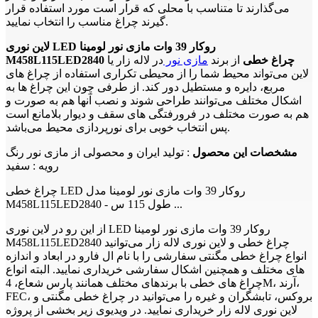
می‌گذارند تا متناسب با محلی که قرار است مورد استفاده قرار
گیرند چراغ مناسب را انتخاب نمایید.
لاین نوری LED روکار 39 وات مازی نور لومینا
M458L115LED2840 چراغ خطی
از برند
مازی نور
در لاله زار یا
لاین می‌تواند محیط شما را از محیطی تکراری استفاده از چراغ های
مربع، دایره و مستطیل دور کند. از طرفی چون این چراغ ها به
اشکال مختلف می‌توانند طراحی شوند و نصب آنها هم به صورت و
هم به صورت مختلف در فرورفتگی های سقف و دیوار بلامانع است
پس انتخاب خوبی برای نورپردازی محیط می‌باشد.
مشخصات این محصول
: تولید ایران و محصولی از مازی نور رنگ
رویه : سفید
چراغ خطی LED روکار 39 وات مازی نور لومینا مدل
M458L115LED2840 - طول 115 س ...
از این رو در لاین نوری LED روکار 39 وات مازی نور لومینا
M458L115LED2840 چراغ خطی و لاین نوری لاله زار می‌توانید
انواع چراغ خطی مگنتی سفارشی را با نام ال فارو در ابعاد و اندازه
های مختلف و همچنین اشکال سفارشی خریداری نمایید. البته انواع
چراغ های خطی با برندهای مختلف همانند پارس شعاع، 4M، آرند،
FEC، بروکس، تابشگران و غیره را می‌توانید در چراغ خطی مگنتی و
لاین نوری لاله زار خریداری نمایید. در ویدیوی زیر بخشی از پروژه