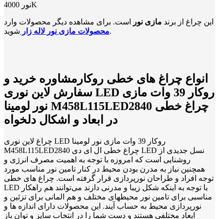
نور 4000K
این چراغ از برند
مازی نور
است. برای مشاهده دیگر محصولات وارد
شوید.
محصولات مازی نور لاله زار
انواع چراغ های خطی روکارمشاوره خرید و
سفارش لاین نوری LED روکار 39 وات مازی
نور لومینا M458L115LED2840 چراغ خطی
در ابعاد و اشکال دلخواه
چراغ لاین نوری LED روکار 39 وات مازی نور لومینا
M458L115LED2840 چراغ خطی ال ای دی LED نسل جدیدی از
روشنایی است که امروزه با توجه به اهمیت مصرف انرژی و
همچنین نیاز به مدرن بودن محیط در کنار تامین نور مناسب مورد
توجه افراد و طراحان نورپردازی قرار گرفته است. چراغ های خطی
LED با توجه به اینکه شکل زیبا و مدرنی دارند می‌توانند هم راهکار
مناسبی برای تامین نور محیطهای مختلف و هم المانی برای تزئین و
نورپردازی محیط به حساب آیند. این محصولات دارای اندازه ها و
ابعاد مختلفی هستند و دست شما را در انتخاب سایز و توان باز