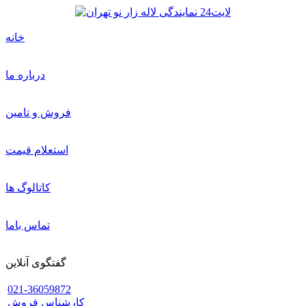
خانه
درباره ما
فروش و تامین
استعلام قیمت
کاتالوگ ها
تماس باما
گفتگوی آنلاین
021-36059872
کارشناس فروش