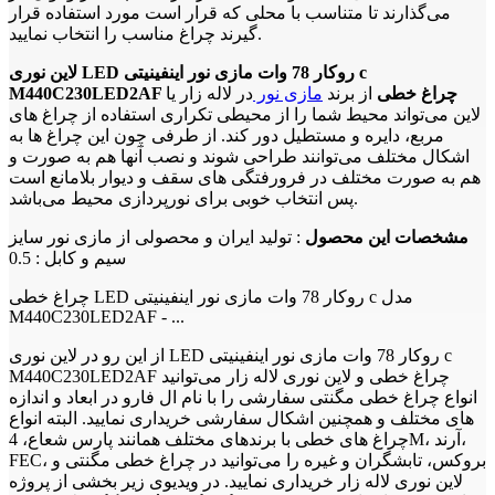
می‌گذارند تا متناسب با محلی که قرار است مورد استفاده قرار
گیرند چراغ مناسب را انتخاب نمایید.
لاین نوری LED روکار 78 وات مازی نور اینفینیتی c
M440C230LED2AF چراغ خطی
از برند
مازی نور
در لاله زار یا
لاین می‌تواند محیط شما را از محیطی تکراری استفاده از چراغ های
مربع، دایره و مستطیل دور کند. از طرفی چون این چراغ ها به
اشکال مختلف می‌توانند طراحی شوند و نصب آنها هم به صورت و
هم به صورت مختلف در فرورفتگی های سقف و دیوار بلامانع است
پس انتخاب خوبی برای نورپردازی محیط می‌باشد.
مشخصات این محصول
: تولید ایران و محصولی از مازی نور سایز
سیم و کابل : 0.5
چراغ خطی LED روکار 78 وات مازی نور اینفینیتی c مدل
M440C230LED2AF - ...
از این رو در لاین نوری LED روکار 78 وات مازی نور اینفینیتی c
M440C230LED2AF چراغ خطی و لاین نوری لاله زار می‌توانید
انواع چراغ خطی مگنتی سفارشی را با نام ال فارو در ابعاد و اندازه
های مختلف و همچنین اشکال سفارشی خریداری نمایید. البته انواع
چراغ های خطی با برندهای مختلف همانند پارس شعاع، 4M، آرند،
FEC، بروکس، تابشگران و غیره را می‌توانید در چراغ خطی مگنتی و
لاین نوری لاله زار خریداری نمایید. در ویدیوی زیر بخشی از پروژه