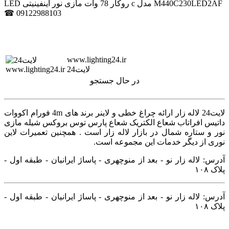
LED روکار 78 وات مازی نور اینفینیتی c مدل M440C230LED2AF
☎ 09122988103
www.lighting24.ir
لایت24
در حال جستجو
لایت24 لاله زار ارائه چراغ خطی و لاینر برند های 4m فورام اکووات
داتیس افراتاب شعاع الکتریک شعاع پارس توس بروکس شیله مازی
نور و ستاره شمال در بازار لاله زار است . همچنین تعمیرات لاین
نوری از دیگر خدمات این مجموعه است.
آدرس: لاله زار نو - بعد از منوچهری - پاساژ ایرانیان - طبقه اول -
پلاک ۱۰۸
آدرس: لاله زار نو - بعد از منوچهری - پاساژ ایرانیان - طبقه اول -
پلاک ۱۰۸