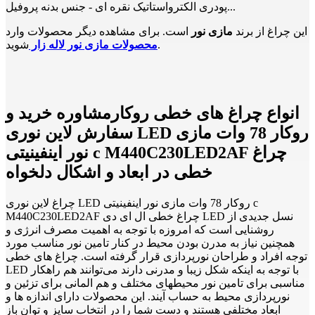
پودری الکترواستاتیک نقره ای - جنس بدنه پروفیل...
این چراغ از برند
مازی نور
است. برای مشاهده دیگر محصولات وارد
شوید.
محصولات مازی نور لاله زار
انواع چراغ های خطی روکارمشاوره خرید و
سفارش لاین نوری LED روکار 78 وات مازی
نور اینفینیتی c M440C230LED2AF چراغ
خطی در ابعاد و اشکال دلخواه
چراغ لاین نوری LED روکار 78 وات مازی نور اینفینیتی c
M440C230LED2AF چراغ خطی ال ای دی LED نسل جدیدی از
روشنایی است که امروزه با توجه به اهمیت مصرف انرژی و
همچنین نیاز به مدرن بودن محیط در کنار تامین نور مناسب مورد
توجه افراد و طراحان نورپردازی قرار گرفته است. چراغ های خطی
LED با توجه به اینکه شکل زیبا و مدرنی دارند می‌توانند هم راهکار
مناسبی برای تامین نور محیطهای مختلف و هم المانی برای تزئین و
نورپردازی محیط به حساب آیند. این محصولات دارای اندازه ها و
ابعاد مختلفی هستند و دست شما را در انتخاب سایز و توان باز