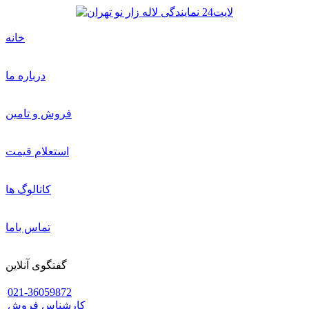
خانه
درباره ما
فروش و تامین
استعلام قیمت
کاتالوگ ها
تماس باما
گفتگوی آنلاین
021-36059872
کارشناس فروش