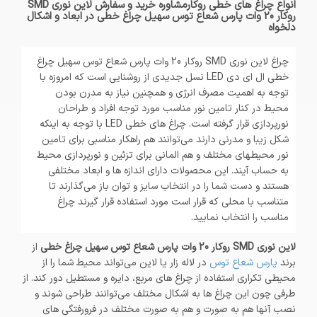
انواع چراغ های خطی روکارمشاوره خرید و سفارش لاین نوری SMD
روکار 20 وات پارس شعاع توس سهیل چراغ خطی در ابعاد و اشکال
دلخواه
چراغ لاین نوری SMD روکار 20 وات پارس شعاع توس سهیل چراغ
خطی ال ای دی LED نسل جدیدی از روشنایی است که امروزه با
توجه به اهمیت مصرف انرژی و همچنین نیاز به مدرن بودن
محیط در کنار تامین نور مناسب مورد توجه افراد و طراحان
نورپردازی قرار گرفته است. چراغ های خطی LED با توجه به اینکه
شکل زیبا و مدرنی دارند می‌توانند هم راهکار مناسبی برای تامین
نور محیطهای مختلف و هم المانی برای تزئین و نورپردازی محیط
به حساب آیند. این محصولات دارای اندازه ها و ابعاد مختلفی
هستند و دست شما را در انتخاب سایز و توان باز می‌گذارند تا
متناسب با محلی که قرار است مورد استفاده قرار گیرند چراغ
مناسب را انتخاب نمایید.
لاین نوری SMD روکار 20 وات پارس شعاع توس سهیل چراغ خطی
از
برند
پارس شعاع توس
در لاله زار یا لاین می‌تواند محیط شما را از
محیطی تکراری استفاده از چراغ های مربع، دایره و مستطیل دور کند. از
طرفی چون این چراغ ها به اشکال مختلف می‌توانند طراحی شوند و
نصب آنها هم به صورت و هم به صورت مختلف در فرورفتگی های