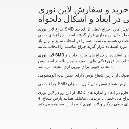
لاین نوری SMD روکار 40 وات پارس
ر ابعاد و اشکال دلخواه
چراغ لاین نوری SMD روکار 40 وات پارس شعاع توس کارن چراغ خطی ال ای دی LED نسل جدیدی از روشنایی است که امروزه با توجه به اهمیت مصرف انرژی و همچنین نیاز به مدرن
 چراغ های خطی LED با توجه به اینکه شکل زیبا و مدرنی دارند می‌توانند هم راهکار مناسبی
ختلفی هستند و دست شما را در انتخاب سایز و توان باز
ری استفاده از چراغ های مربع، دایره و
ختلف در فرورفتگی های سقف و دیوار بلامانع است پس
انتخاب خوبی برای نورپردازی محیط می‌باشد.
حصولی از پارس شعاع توس دارای جنس بدنه آلومینیومی
از این رو در لاین نوری SMD روکار 40 وات پارس شعاع توس کارن چراغ خطی و لاین نوری لاله زار می‌توانید انواع چراغ خطی مگنتی سفارشی را با نام ال فارو در ابعاد و اندازه های
مختلف و همچنین اشکال سفارشی خریداری نمایید. البته انواع چراغ های خطی با برندهای مختلف همانند پارس شعاع، 4M، آرند، FEC، بروکس، تابشگران و غیره را می‌توانید در چراغ خطی
ای خطی روکار