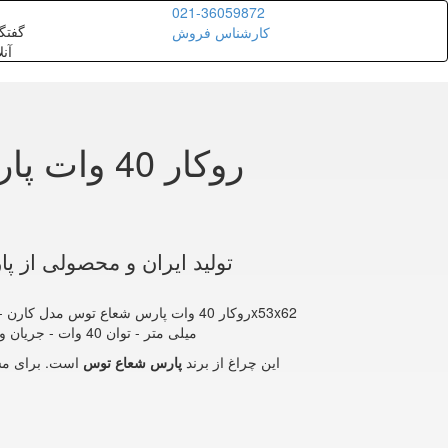
021-36059872
گفتگ
کارشناس فروش
آنل
تولید ایران و محصولی از 
میلی متر - توان 40 وات - جریان ورودی 436 میلی آمپر - دارای رنگ نور سفید، آفتابی و سفید-آفتابی
این چراغ از برند
پارس شعاع توس
است. برای مش