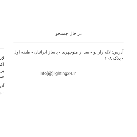
در حال جستجو
آدرس: لاله زار نو - بعد از منوچهری - پاساژ ایرانیان - طبقه اول
- پلاک ۱۰۸
اک
برو
Info[@]lighting24.ir
همچ
آدر
- پل