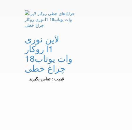
لاین نوری
روکار l1
18وات یوتاب
چراغ خطی
قیمت : تماس بگیرید