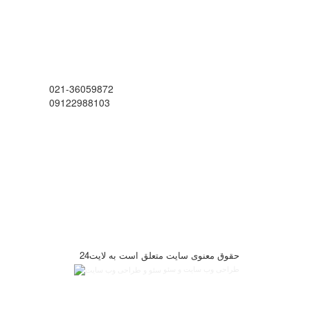
021-36059872
09122988103
حقوق معنوی سایت متعلق است به لایت24
طراحی وب سایت و سئو