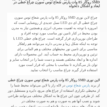
SMD روکار 85 وات پارس شعاع توس سورن چراغ خطی در
ابعاد و اشکال دلخواه
چراغ لاین نوری SMD روکار 85 وات پارس شعاع توس سورن
چراغ خطی ال ای دی LED نسل جدیدی از روشنایی است که
امروزه با توجه به اهمیت مصرف انرژی و همچنین نیاز به مدرن
بودن محیط در کنار تامین نور مناسب مورد توجه افراد و
طراحان نورپردازی قرار گرفته است. چراغ های خطی LED با
توجه به اینکه شکل زیبا و مدرنی دارند می‌توانند هم راهکار
مناسبی برای تامین نور محیطهای مختلف و هم المانی برای
تزئین و نورپردازی محیط به حساب آیند. این محصولات دارای
اندازه ها و ابعاد مختلفی هستند و دست شما را در انتخاب سایز و
توان باز می‌گذارند تا متناسب با محلی که قرار است مورد
استفاده قرار گیرند چراغ مناسب را انتخاب نمایید.
لاین نوری SMD روکار 85 وات پارس شعاع توس سورن چراغ خطی
از برند
پارس شعاع توس
در لاله زار یا لاین می‌تواند محیط شما را
از محیطی تکراری استفاده از چراغ های مربع، دایره و مستطیل دور
کند. از طرفی چون این چراغ ها به اشکال مختلف می‌توانند طراحی
شوند و نصب آنها هم به صورت و هم به صورت مختلف در
فرورفتگی های سقف و دیوار بلامانع است پس انتخاب خوبی برای