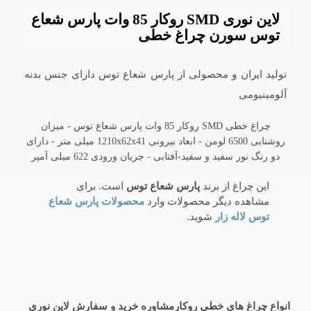
لاین نوری SMD روکار 85 وات پارس شعاع
توس سورن چراغ خطی
تولید ایران و محصولی از پارس شعاع توس دارای جنس بدنه
آلومینیومی
چراغ خطی SMD روکار 85 وات پارس شعاع توس - میزان
روشنایی 6500 لومن - ابعاد بیرونی 1210x62x41 میلی متر - دارای
دو رنگ نور سفید و سفید-آفتابی - جریان ورودی 622 میلی آمپر
این چراغ از برند
پارس شعاع توس
است. برای
مشاهده دیگر محصولات وارد
محصولات پارس شعاع
توس لاله زار
شوید.
انواع چراغ های خطی روکارمشاوره خرید و سفارش لاین نوری