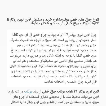
انواع چراغ های خطی روکارمشاوره خرید و سفارش لاین نوری روکار l1
36وات یوتاب چراغ خطی در ابعاد و اشکال دلخواه
چراغ لاین نوری روکار l1 36وات یوتاب چراغ خطی ال ای دی LED
نسل جدیدی از روشنایی است که امروزه با توجه به اهمیت مصرف
انرژی و همچنین نیاز به مدرن بودن محیط در کنار تامین نور
مناسب مورد توجه افراد و طراحان نورپردازی قرار گرفته است. چراغ
های خطی LED با توجه به اینکه شکل زیبا و مدرنی دارند می‌توانند
هم راهکار مناسبی برای تامین نور محیطهای مختلف و هم المانی
برای تزئین و نورپردازی محیط به حساب آیند. این محصولات دارای
اندازه ها و ابعاد مختلفی هستند و دست شما را در انتخاب سایز و
توان باز می‌گذارند تا متناسب با محلی که قرار است مورد استفاده
قرار گیرند چراغ مناسب را انتخاب نمایید.
لاین نوری روکار l1 36وات یوتاب چراغ خطی
از برند
یوتاب
در لاله زار یا
لاین می‌تواند محیط شما را از محیطی تکراری استفاده از چراغ های
مربع، دایره و مستطیل دور کند. از طرفی چون این چراغ ها به اشکال