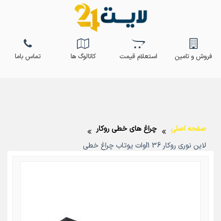
فروش و تامین
استعلام قیمت
کاتالوگ ها
تماس باما
صفحه اصلی
چراغ های خطی روکار
لاین نوری روکار l1 36وات یوتاب چراغ خطی