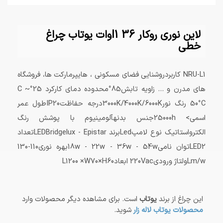
لاین نوری روکار l1 36وات یوتاب چراغ
خطی
NRU-L1 کاربردروشنایی فضای مسکونی ، هایپرمارکت ها، فروشگاه
های مدرن و ... زاویه تابش85°محدوده دمای کارکرد ­25°C ~
50°C رنگ نور3000K/4000K/6000Kدرجه حفاظتIP20طول عمر
اسمی> 25000hجنس بدنهآلومینیوم با پوشش رنگ
الکترواستاتیک نوع لامپLedبرند LEDBridgelux - Epistarتعداد
LED2توان نامی18w - 22w - 36w - 54wبهره نوری110-130
Lm/wولتاژ ورودی220Vac ابعادL1200 ×W70×H60
این چراغ از برند
یوتاب
است. برای مشاهده دیگر محصولات وارد
محصولات یوتاب لاله زار
شوید.