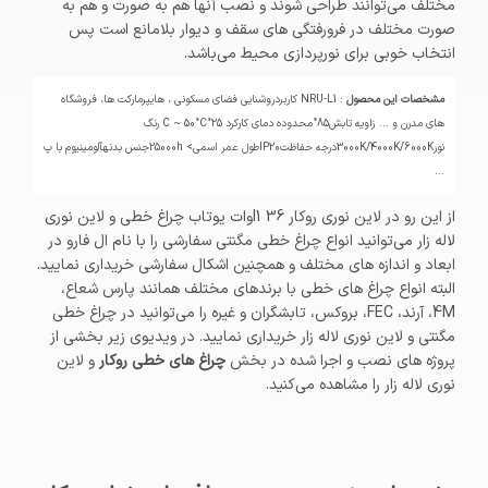
مختلف می‌توانند طراحی شوند و نصب آنها هم به صورت و هم به
صورت مختلف در فرورفتگی های سقف و دیوار بلامانع است پس
انتخاب خوبی برای نورپردازی محیط می‌باشد.
مشخصات این محصول
: NRU-L1 کاربردروشنایی فضای مسکونی ، هایپرمارکت ها، فروشگاه
های مدرن و ... زاویه تابش85°محدوده دمای کارکرد ­25°C ~ 50°C رنگ
نور3000K/4000K/6000Kدرجه حفاظتIP20طول عمر اسمی> 25000hجنس بدنهآلومینیوم با پ
...
از این رو در لاین نوری روکار l1 36وات یوتاب چراغ خطی و لاین نوری
لاله زار می‌توانید انواع چراغ خطی مگنتی سفارشی را با نام ال فارو در
ابعاد و اندازه های مختلف و همچنین اشکال سفارشی خریداری نمایید.
البته انواع چراغ های خطی با برندهای مختلف همانند پارس شعاع،
4M، آرند، FEC، بروکس، تابشگران و غیره را می‌توانید در چراغ خطی
مگنتی و لاین نوری لاله زار خریداری نمایید. در ویدیوی زیر بخشی از
پروژه های نصب و اجرا شده در بخش
چراغ های خطی روکار
و لاین
نوری لاله زار را مشاهده می‌کنید.