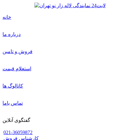
خانه
درباره ما
فروش و تامین
استعلام قیمت
کاتالوگ ها
تماس باما
گفتگوی آنلاین
021-36059872
کارشناس فروش