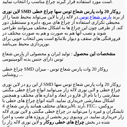
است مورد استفاده قرار گیرند چراغ مناسب را انتخاب نمایید.
لاین نوری SMD روکار 20 وات پارس شعاع توس سها چراغ خطی
از برند
پارس شعاع توس
در لاله زار یا لاین می‌تواند محیط شما را از
محیطی تکراری استفاده از چراغ های مربع، دایره و مستطیل دور
کند. از طرفی چون این چراغ ها به اشکال مختلف می‌توانند طراحی
شوند و نصب آنها هم به صورت و هم به صورت مختلف در
فرورفتگی های سقف و دیوار بلامانع است پس انتخاب خوبی برای
نورپردازی محیط می‌باشد.
مشخصات این محصول
: تولید ایران و محصولی از پارس شعاع
توس دارای جنس بدنه آلومینیومی
چراغ خطی SMD روکار 20 وات پارس شعاع توس - میزان
روشنایی ...
از این رو در لاین نوری SMD روکار 20 وات پارس شعاع توس سها
چراغ خطی و لاین نوری لاله زار می‌توانید انواع چراغ خطی مگنتی
سفارشی را با نام ال فارو در ابعاد و اندازه های مختلف و همچنین
اشکال سفارشی خریداری نمایید. البته انواع چراغ های خطی با
برندهای مختلف همانند پارس شعاع، 4M، آرند، FEC، بروکس،
تابشگران و غیره را می‌توانید در چراغ خطی مگنتی و لاین نوری لاله
زار خریداری نمایید. در ویدیوی زیر بخشی از پروژه های نصب و اجرا
شده در بخش
چراغ های خطی روکار
و لاین نوری لاله زار را