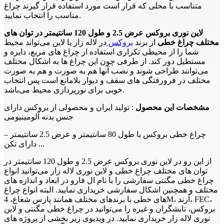
متناسب با محلی که قرار است مورد استفاده قرار گیرند چراغ
مناسب را انتخاب نمایید.
لاین نوری بروکس عرض 2.5 و طول 120 سانتیمتر در توان های
مختلف چراغ خطی
از برند
بروکس
در لاله زار یا لاین می‌تواند محیط
شما را از محیطی تکراری استفاده از چراغ های مربع، دایره و
مستطیل دور کند. از طرفی چون این چراغ ها به اشکال مختلف
می‌توانند طراحی شوند و نصب آنها هم به صورت و هم به صورت
مختلف در فرورفتگی های سقف و دیوار بلامانع است پس انتخاب
خوبی برای نورپردازی محیط می‌باشد.
مشخصات این محصول
: تولید ایران و محصولی از بروکس دارای
جنس بدنه آلومینیومی
چراغ خطی بروکس با طول 80 سانتیمتر و عرض 2.5 سانتیمتر –
دارای تکن ...
از این رو در لاین نوری بروکس عرض 2.5 و طول 120 سانتیمتر در
توان های مختلف چراغ خطی و لاین نوری لاله زار می‌توانید انواع
چراغ خطی مگنتی سفارشی را با نام ال فارو در ابعاد و اندازه های
مختلف و همچنین اشکال سفارشی خریداری نمایید. البته انواع چراغ
های خطی با برندهای مختلف همانند پارس شعاع، 4M، آرند، FEC،
بروکس، تابشگران و غیره را می‌توانید در چراغ خطی مگنتی و لاین
نوری لاله زار خریداری نمایید. در ویدیوی زیر بخشی از پروژه های