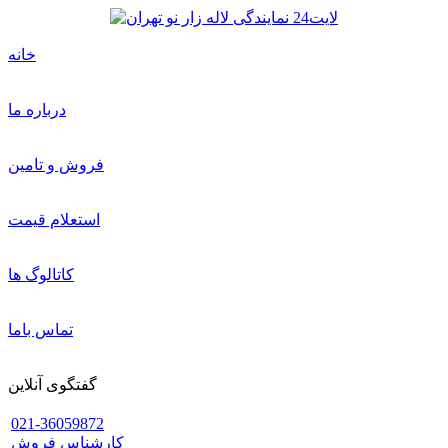
خانه
درباره ما
فروش و تامین
استعلام قیمت
کاتالوگ ها
تماس باما
گفتگوی آنلاین
021-36059872
کارشناس فروش