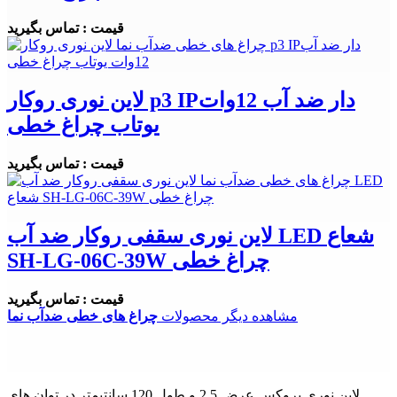
قیمت : تماس بگیرید
لاین نوری روکار p3 IPدار ضد آب 12وات
یوتاب چراغ خطی
قیمت : تماس بگیرید
لاین نوری سقفی روکار ضد آب LED شعاع
SH-LG-06C-39W چراغ خطی
قیمت : تماس بگیرید
مشاهده دیگر محصولات
چراغ های خطی ضدآب نما
لاین نوری بروکس عرض 2.5 و طول 120 سانتیمتر در توان های