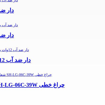
لاین نوری 
لاین نوری 
لاین نوری روکار p3 IPدار ضد آب 12وات یوتاب چراغ خطی
لاین نوری سقفی روکار ضد آب LED شعاع SH-LG-06C-39W چراغ خطی