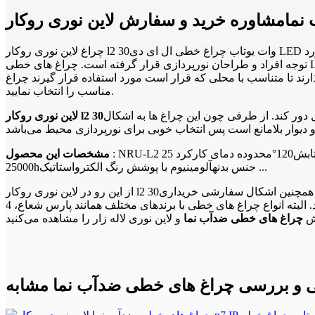
چراغ لاین نوری روکار l2 30وات یوتاب چراغ خطی ال ای دی LED نسل جدیدی از روشنایی است که امروزه با توجه به اهمیت مصرف انرژی و همچنین نیاز به مدرن بودن محیط در کنار تامین نور مناسب مورد
توجه افراد و طراحان نورپردازی قرار گرفته است. چراغ های خطی LED با توجه به اینکه شکل زیبا و مدرنی دارند می‌توانند هم راهکار مناسبی برای تامین نور محیطهای مختلف و هم المانی برای تزئین و
ارند تا متناسب با محلی که قرار است مورد استفاده قرار گیرند چراغ
مناسب را انتخاب نمایید.
ل دور کند. از طرفی چون این چراغ ها به اشکال
: NRU-L2 کاربردروشنایی هایپرمارکت ها، پارکینگ ها و ... زاویه تابش120°محدوده دمای کارکرد ­25°C ~ 50°C رنگ نور3000K/4000K/6000Kدرجه حفاظتIP65طول عمر اسمی>
مشخصات این محصول
25000hجنس بدنهآلومینیوم با پوشش رنگ الکترواستاتیک ...
از این رو در لاین نوری روکار l2 30وات یوتاب چراغ خطی و لاین نوری لاله زار می‌توانید انواع چراغ خطی مگنتی سفارشی را با نام ال فارو در ابعاد و اندازه های مختلف و همچنین اشکال سفارشی خریداری
نمایید. البته انواع چراغ های خطی با برندهای مختلف همانند پارس شعاع، 4M، آرند، FEC، بروکس، تابشگران و غیره را می‌توانید در چراغ خطی مگنتی و لاین نوری لاله زار خریداری نمایید. در ویدیوی زیر بخشی
خش
چراغ های خطی ضدآب نما
تی و بررسی چراغ های خطی ضدآب نما مشابه