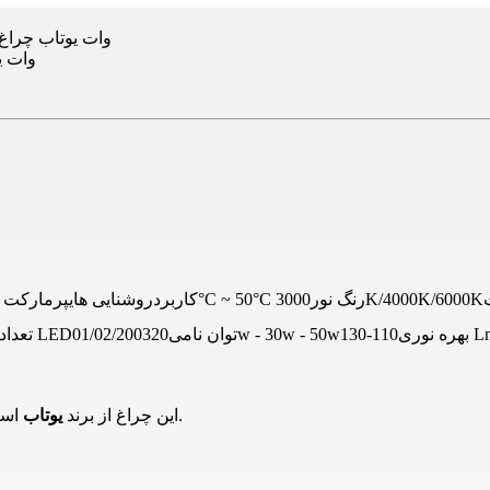
لاین نوری روکار l2 30وات یوت
شوید.
این چراغ از برند
یوتاب
است