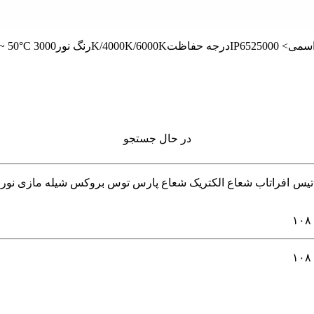
در حال جستجو
 چراغ خطی و لاینر برند های 4m فورام اکووات داتیس افراتاب شعاع الکتریک شعاع پارس توس ب