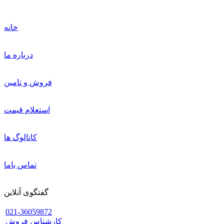
خانه
درباره ما
فروش و تامین
استعلام قیمت
کاتالوگ ها
تماس باما
گفتگوی آنلاین
021-36059872
کارشناس فروش