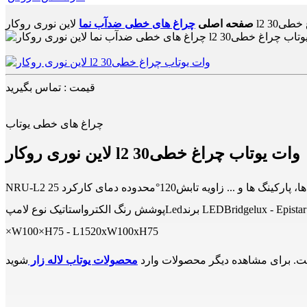
اب چراغ خطی
صفحه اصلی
چراغ های خطی ضدآب نما
قیمت : تماس بگیرید
چراغ های خطی یوتاب
لاین نوری روکار l2 30وات یوتاب چراغ خطی
NRU-L2 کاربردروشنایی هایپرمارکت ها، پارکینگ ها و ... زاویه تابش120°محدوده دمای کارکرد ­25°C ~ 50°C رنگ نور3000K/4000K/6000Kدرجه حفاظتIP65طول عمر اسمی> 25000hجنس بدنهآلومینیوم با
پوشش رنگ الکترواستاتیک نوع لامپLedبرند LEDBridgelux - Epistarتعداد LED01/02/2003توان نامی20w - 30w - 50wبهره نوری110-130 Lm/wولتاژ ورودی220Vac ابعادL600 ×W100×H75 - L1220
×W100×H75 - L1520xW100xH75
. برای مشاهده دیگر محصولات وارد
محصولات یوتاب لاله زار