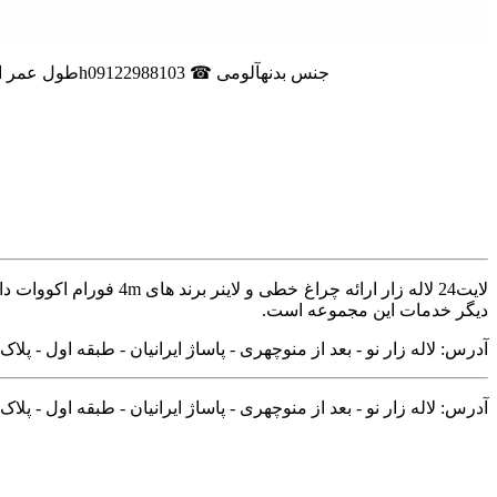
لاین نوری روکار l2 30وات یوتاب چراغ خطی وده دمای کارکرد ­25°C ~ 50°C رنگ نور3000K/4000K/6000Kدرجه حفاظتIP65طول عمر اسمی> 25000hجنس بدنهآلومی ☎ 09122988103
لایت24 لاله زار ارائه
دیگر خدمات این مجموعه است.
آدرس: لاله زار نو - بعد از منوچهری - پاساژ ایرانیان - طبقه اول - پلاک ۱۰۸
آدرس: لاله زار نو - بعد از منوچهری - پاساژ ایرانیان - طبقه اول - پلاک ۱۰۸