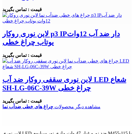
قیمت : تماس بگیرید
لاین نوری روکار p3 IPدار ضد آب 12وات
یوتاب چراغ خطی
قیمت : تماس بگیرید
لاین نوری سقفی روکار ضد آب LED شعاع
SH-LG-06C-39W چراغ خطی
قیمت : تماس بگیرید
مشاهده دیگر محصولات
چراغ های خطی ضدآب نما
لاین نوری LED ضد نم و غبار 47 وات مازی نور سیلیوم M455-115 با