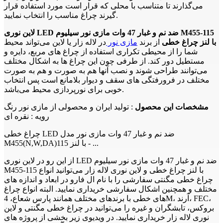
می‌گذارند تا متناسب با محلی که قرار است مورد استفاده قرار
گیرند چراغ مناسب را انتخاب نمایید.
لاین نوری LED ضد نم و غبار 47 وات مازی نور سیلیوم M455-115
با لنز چراغ خطی
از برند
مازی نور
در لاله زار یا لاین می‌تواند محیط
شما را از محیطی تکراری استفاده از چراغ های مربع، دایره و
مستطیل دور کند. از طرفی چون این چراغ ها به اشکال مختلف
می‌توانند طراحی شوند و نصب آنها هم به صورت و هم به صورت
مختلف در فرورفتگی های سقف و دیوار بلامانع است پس انتخاب
خوبی برای نورپردازی محیط می‌باشد.
مشخصات این محصول
: تولید ایران و محصولی از مازی نور رنگ
رویه : نقره ای
چراغ خطی LED ضد نم و غبار 47 وات مازی نور مدل
M455(N,W,DA)115 با لنز - ...
از این رو در لاین نوری LED ضد نم و غبار 47 وات مازی نور سیلیوم
M455-115 با لنز چراغ خطی و لاین نوری لاله زار می‌توانید انواع
چراغ خطی مگنتی سفارشی را با نام ال فارو در ابعاد و اندازه های
مختلف و همچنین اشکال سفارشی خریداری نمایید. البته انواع چراغ
های خطی با برندهای مختلف همانند پارس شعاع، 4M، آرند، FEC،
بروکس، تابشگران و غیره را می‌توانید در چراغ خطی مگنتی و لاین
نوری لاله زار خریداری نمایید. در ویدیوی زیر بخشی از پروژه های