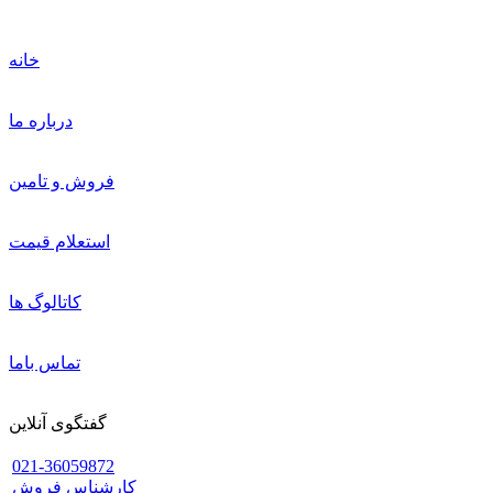
خانه
درباره ما
فروش و تامین
استعلام قیمت
کاتالوگ ها
تماس باما
گفتگوی آنلاین
021-36059872
کارشناس فروش