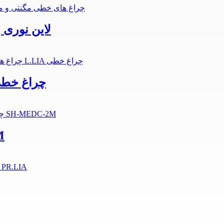
لاین نوری زاویه ای 12 وات آر
لاین نوری مگنتی 20 وات لنا افراتاب L.LIA 
راب