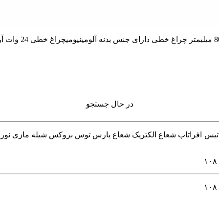
در حال جستجو
 چراغ خطی و لاینر برند های 4m فورام اکووات داتیس افراتاب شعاع الکتریک شعاع پارس توس ب