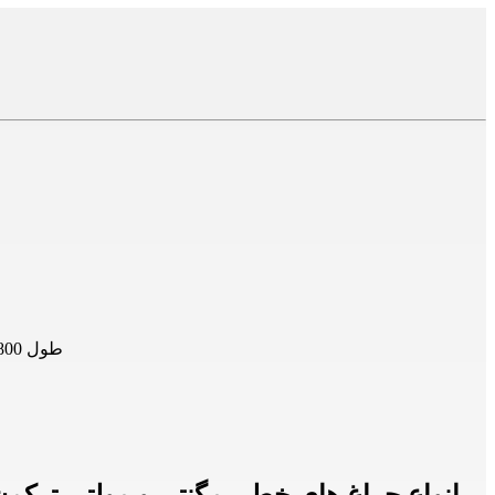
چراغ خطی 24 وات آرند مدل مگنتار طول 800 میلیمتر توان 24 وات رنگ نور آفتابی و مهتابی IP20 بدنه آلومینیوم اکسترود CRI80 طول 800 میلی متر