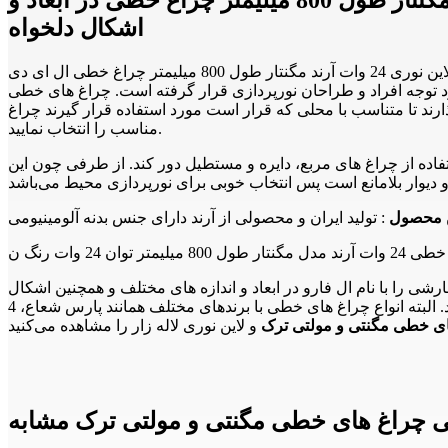
اشکال دلخواه
چراغ لاین نوری 24 وات آرند مگنتار طول 800 میلیمتر چراغ خطی ال ای دی LED نسل جدیدی از روشنایی است که امروزه با توجه به اهمیت مصرف انرژی و همچنین نیاز به مدرن بودن محیط در کنار تامین نور
ان نورپردازی قرار گرفته است. چراغ های خطی LED با توجه به اینکه شکل زیبا و مدرنی دارند می‌توانند هم راهکار مناسبی برای تامین نور محیطهای مختلف و هم المانی برای
ارند تا متناسب با محلی که قرار است مورد استفاده قرار گیرند چراغ
مناسب را انتخاب نمایید.
ستفاده از چراغ های مربع، دایره و مستطیل دور کند. از طرفی چون این
 محصول
: تولید ایران و محصولی از آرند دارای جنس بدنه آلومینیومی
نواع چراغ خطی مگنتی سفارشی را با نام ال فارو در ابعاد و اندازه های مختلف و همچنین اشکال
سفارشی خریداری نمایید. البته انواع چراغ های خطی با برندهای مختلف همانند پارس شعاع، 4M، آرند، FEC، بروکس، تابشگران و غیره را می‌توانید در چراغ خطی مگنتی و لاین نوری لاله زار خریداری نمایید. در
ی خطی مگنتی و مولتی ترک
سی چراغ های خطی مگنتی و مولتی ترک مشابه